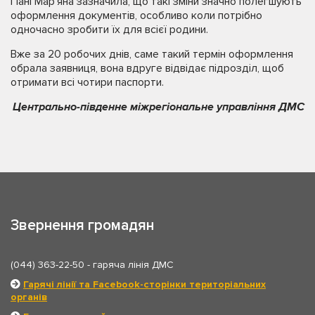
Пані Мар’яна зазначила, що такі зміни значно полегшують
оформлення документів, особливо коли потрібно
одночасно зробити їх для всієї родини.
Вже за 20 робочих днів, саме такий термін оформлення
обрала заявниця, вона вдруге відвідає підрозділ, щоб
отримати всі чотири паспорти.
Центрально-південне міжрегіональне управління ДМС
Звернення громадян
(044) 363-22-50
- гаряча лінія ДМС
Гарячі лінії та Facebook-сторінки територіальних
органів