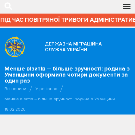
ПІД ЧАС ПОВІТРЯНОЇ ТРИВОГИ АДМІНІСТРАТИВ
ДЕРЖАВНА МІГРАЦІЙНА
СЛУЖБА УКРАЇНИ
Менше візитів – більше зручності: родина з
Уманщини оформила чотири документи за
один раз
Всі новини
У регіонах
Менше візитів – більше зручності: родина з Уманщини…
18.02.2026