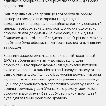
одночасне оформлення чотирьох паспортів – для себе
та двох синів.
Пані Мар’яна змінила прізвище і потребувала обміну
паспорта громадянина України та відповідно
закордонного паспорта. Із офіційної сторінки у соціальній
мережі Facebook вона дізналася, що можна одночасно
оформити два документи не лише собі, а ще й дітям.
Водночас для 11-річного Владислава та 10-річного Миколи
необхідно було оформити їхні перші паспорти для виїзду
за кордон.
Заявниця зареєструвалася в електронній черзі на сайті
ДМС та обрала дату візиту до підрозділу. Для
оформлення чотирьох документів одночасно потрібен
лише один талон, а адміністративні послуги сплачуються
однією квитанцією. Під час оформлення документів вона
надала фотокартки синів для сканування та внесення до
Єдиного державного демографічного реєстру. Оскільки
родина проживає у селі Уманського району, можливість
оформити документи без особистої присутності дітей
була для заявниці особливо зручною.