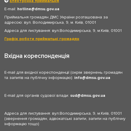
Електронна приймальня
E-mail:
hotline
dmsu.gov.ua
Приймальня громадян ДМС України розташована за
адресою: вул. Володимирська, 9, м. Київ, 01001
Адреса для листування: вул.Володимирська, 9, м.Київ, 01001
Графік роботи приймальні громадян
Вхідна кореспонденція
E-mail для вхідної кореспонденції (окрім звернень громадян
та запитів на публічну інформацію):
info
dmsu.gov.ua
E-mail для органів судової влади:
sud
dmsu.gov.ua
Адреса для листування: вул.Володимирська, 9, м.Київ, 01001
(звернення громадян, адвокатські запити, запити на публічну
інформацію тощо)