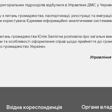
риторіальних підрозділів відбулися в Управлінні ДМС у Чернів
у з питань громадянства, паспортизації, реєстрації та еміграц
ви користувача Єдиними інформаційно-аналітичними системами
питань громадянства Юлія Заплітна розповіла про загальні в
ни та особливості оформлення справ щодо прийняття до грома
ро громадянство України».
Управління
Органи вла
Вхідна кореспонденція