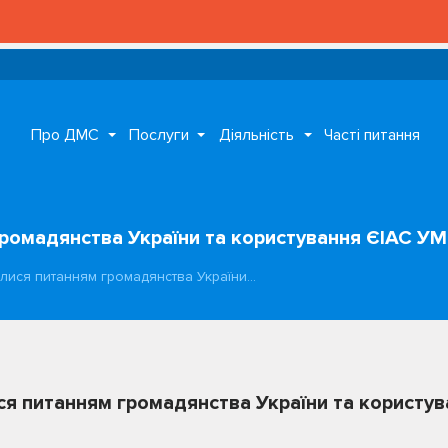
Про ДМС
Послуги
Діяльність
Часті питання
громадянства України та користування ЄІАС У
алися питанням громадянства України…
ся питанням громадянства України та користу