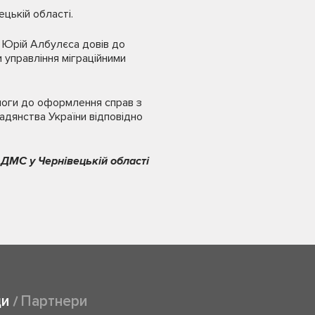
ецькій області.
ії Юрій Албулєса довів до
 управління міграційними
имоги до оформлення справ з
дянства України відповідно
 ДМС у Чернівецькій області
ди
Партнери