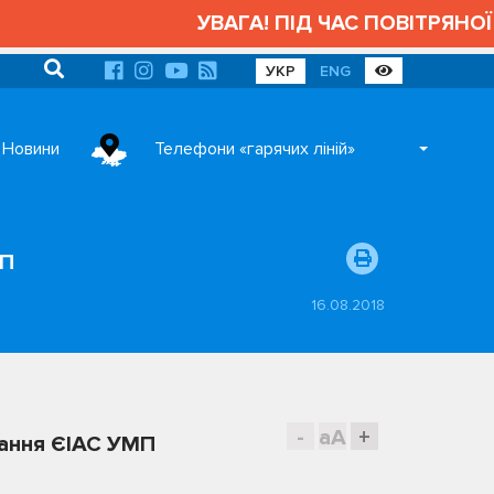
УВАГА! ПІД ЧАС ПОВІТРЯНОЇ
УКР
ENG
Новини
Телефони «гарячих ліній»
МП
16.08.2018
-
aA
+
вання ЄІАС УМП