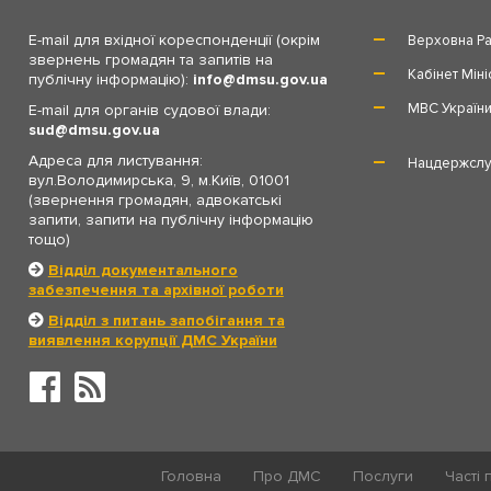
E-mail для вхідної кореспонденції (окрім
Верховна Ра
звернень громадян та запитів на
Кабінет Міні
публічну інформацію):
info
dmsu.gov.ua
МВС Україн
E-mail для органів судової влади:
sud
dmsu.gov.ua
Адреса для листування:
Нацдержслу
вул.Володимирська, 9, м.Київ, 01001
(звернення громадян, адвокатські
запити, запити на публічну інформацію
тощо)
Відділ документального
забезпечення та архівної роботи
Відділ з питань запобігання та
виявлення корупції ДМС України
Головна
Про ДМС
Послуги
Часті 