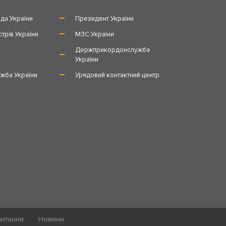
да України
Президент України
стрів України
МЗС України
и
Держприкордонслужба
України
жба України
Урядовий контактний центр
питання
Новини