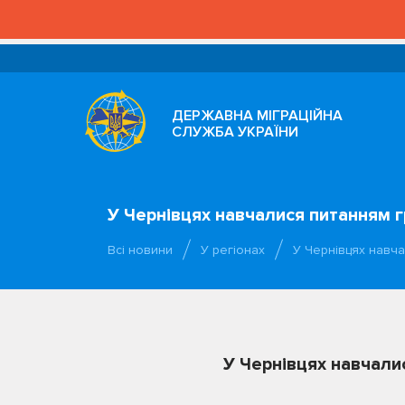
ДЕРЖАВНА МІГРАЦІЙНА
СЛУЖБА УКРАЇНИ
У Чернівцях навчалися питанням 
Всі новини
У регіонах
У Чернівцях навч
У Чернівцях навчали