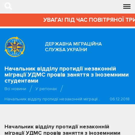
УВАГА! ПІД ЧАС ПОВІТРЯНОЇ ТР
ДЕРЖАВНА МІГРАЦІЙНА
СЛУЖБА УКРАЇНИ
Начальник відділу протидії незаконній
міграції УДМС провів заняття з іноземними
студентами
Всі новини
У регіонах
Начальник відділу протидії незаконній міграції…
06.12.2018
Начальник відділу протидії незаконній
міграції УДМС провів заняття з іноземними