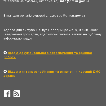
та запитів на публічну інформацію):
info
dmsu.gov.ua
E-mail для органів судової влади:
sud
dmsu.gov.ua
Адреса для листування: вул.Володимирська, 9, м.Київ, 01001
(звернення громадян, адвокатські запити, запити на публічну
інформацію тощо)
Відділ документального забезпечення та архівної
роботи
Відділ з питань запобігання та виявлення корупції ДМС
України