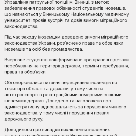
Управління патрульної поліції м. Вінниці, з метою
забезпечення правової обізнаності студентів іноземців,
що навчаються у Вінницькому Національному медичному
університеті провів зустріч та довів вимоги міграційного
законодавства.
Під час заходу іноземцям доведено вимоги міграційного
законодавства України, роз’яснено права та обов’язки
іноземців та осіб без громадянства.
Вчергове студентів поінформовано про правові підстави
перебування на території держави, терміни перебування,
права та обов’язки.
Обговорювалися питання пересування іноземців по
території області та держави, у тому числі на
автотранспорті з реєстраційними номерними знаками
іноземних держав. Доведено та наголошено про
адміністративну відповідальність за порушення чинного
законодавства, у тому числі і порушення правил
дорожнього руху.
Доводилося про випадки виключення іноземних
студентів із учбових закладів Вінниччини, які мали б