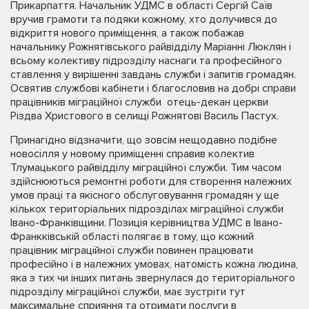
Прикарпаття. Начальник УДМС в області Сергій Саїв
вручив грамоти та подяки кожному, хто долучився до
відкриття нового приміщення, а також побажав
начальнику Рожнятівського райвідділу Маріанні Люклян і
всьому колективу підрозділу наснаги та професійного
ставлення у вирішенні завдань служби і запитів громадян.
Освятив службові кабінети і благословив на добрі справи
працівників міграційної служби отець-декан церкви
Різдва Христового в селищі Рожнятові Василь Пастух.
Принагідно відзначити, що зовсім нещодавно подібне
новосілля у новому приміщенні справив колектив
Тлумацького райвідділу міграційної служби. Тим часом
здійснюються ремонтні роботи для створення належних
умов праці та якісного обслуговування громадян у ще
кількох територіальних підрозділах міграційної служби
Івано-Франківщини. Позиція керівництва УДМС в Івано-
Франкківській області полягає в тому, що кожний
працівник міграційної служби повинен працювати
професійно і в належних умовах, натомість кожна людина,
яка з тих чи інших питань звернулася до територіального
підрозділу міграційної служби, має зустріти тут
максимальне сприяння та отримати послуги в