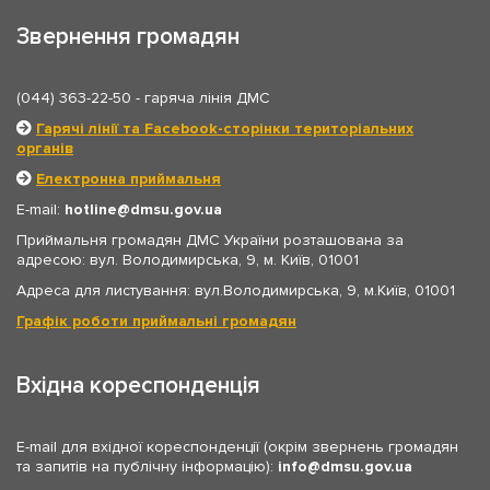
Звернення громадян
(044) 363-22-50
- гаряча лінія ДМС
Гарячі лінії та Facebook-сторінки територіальних
органів
Електронна приймальня
E-mail:
hotline
dmsu.gov.ua
Приймальня громадян ДМС України розташована за
адресою: вул. Володимирська, 9, м. Київ, 01001
Адреса для листування: вул.Володимирська, 9, м.Київ, 01001
Графік роботи приймальні громадян
Вхідна кореспонденція
E-mail для вхідної кореспонденції (окрім звернень громадян
та запитів на публічну інформацію):
info
dmsu.gov.ua