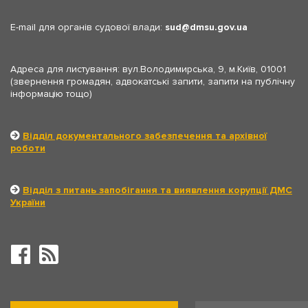
E-mail для органів судової влади:
sud
dmsu.gov.ua
Адреса для листування: вул.Володимирська, 9, м.Київ, 01001
(звернення громадян, адвокатські запити, запити на публічну
інформацію тощо)
Відділ документального забезпечення та архівної
роботи
Відділ з питань запобігання та виявлення корупції ДМС
України