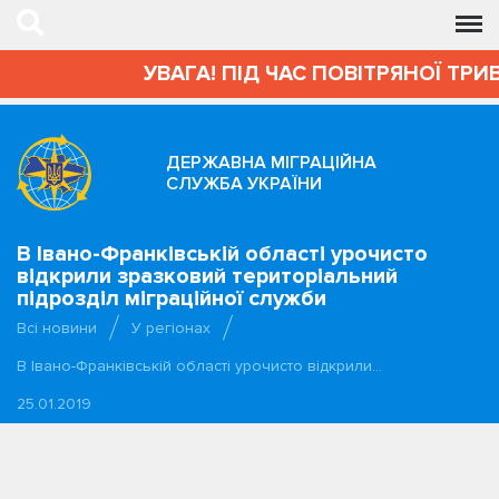
УВАГА! ПІД ЧАС ПОВІТРЯНОЇ ТРИВ
ДЕРЖАВНА МІГРАЦІЙНА
СЛУЖБА УКРАЇНИ
В Івано-Франківській області урочисто
відкрили зразковий територіальний
підрозділ міграційної служби
Всі новини
У регіонах
В Івано-Франківській області урочисто відкрили…
25.01.2019