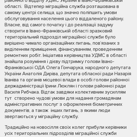
районного відділу УДМС України в Івано-Франківській
області. Відтепер міграційна служба розташована в
самому центрі селища, що значно поліпшить умови
обслуговування населення цього віддаленого району.
Власне, від самого початку і до реалізації задуму
створити в Івано-Франківській області зразковий
територіальний підрозділ міграційної служби було
вирішено чимало організаційних питань, пов’язаних з
виділенням приміщення, фінансуванням, проведенням
ремонтних робіт. Ініціатива керівництва УДМС в області
знайшла розуміння і дієву підтримку голови Івано-
Франківської ОДА Олега Гончарука, народного депутата
України Анатолія Диріва, депутата обласної ради Назарія
Іваніва та органів місцевої влади в особі голови районної
держадміністрації Ірини Люклян і голови районної ради
Василя Рибчака. Відтак завдяки колективним зусиллям
тут створено чудові умови для надання громадянам
адміністративних послуг з оформлення біометричних
документів, а також інших питань, з якими люди
звертаються у міграційну службу.
Традиційно на новосілля своїх колег прибули керівники
усіх територіальних підрозділів міграційної служби