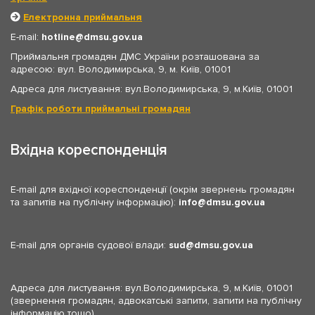
Електронна приймальня
E-mail:
hotline
dmsu.gov.ua
Приймальня громадян ДМС України розташована за
адресою: вул. Володимирська, 9, м. Київ, 01001
Адреса для листування: вул.Володимирська, 9, м.Київ, 01001
Графік роботи приймальні громадян
Вхідна кореспонденція
E-mail для вхідної кореспонденції (окрім звернень громадян
та запитів на публічну інформацію):
info
dmsu.gov.ua
E-mail для органів судової влади:
sud
dmsu.gov.ua
Адреса для листування: вул.Володимирська, 9, м.Київ, 01001
(звернення громадян, адвокатські запити, запити на публічну
інформацію тощо)