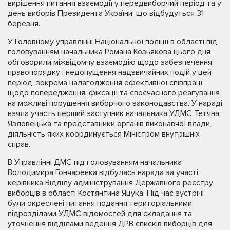
вирішення питання взаємодії у передвиборчий період та у
день виборів Президента України, що відбудуться 31
березня.
У Головному управлінні Національної поліції в області під
головуванням начальника Романа Козьякова цього дня
обговорили міжвідомчу взаємодію щодо забезпечення
правопорядку і недопущення надзвичайних подій у цей
період, зокрема налагодження ефективної співпраці
щодо попередження, фіксації та своєчасного реагування
на можливі порушення виборчого законодавства. У нараді
взяла участь перший заступник начальника УДМС Тетяна
Язловецька та представники органів виконавчої влади,
діяльність яких координується Міністром внутрішніх
справ.
В Управлінні ДМС під головуванням начальника
Володимира Гончаренка відбулась нарада за участі
керівника Відділу адміністрування Державного реєстру
виборців в області Костянтина Яцука. Під час зустрічі
були окреслені питання подання територіальними
підрозділами УДМС відомостей для складання та
уточнення відділами ведення ДРВ списків виборців для