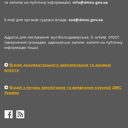
та запитів на публічну інформацію):
info
dmsu.gov.ua
E-mail для органів судової влади:
sud
dmsu.gov.ua
Адреса для листування: вул.Володимирська, 9, м.Київ, 01001
(звернення громадян, адвокатські запити, запити на публічну
інформацію тощо)
Відділ документального забезпечення та архівної
роботи
Відділ з питань запобігання та виявлення корупції ДМС
України