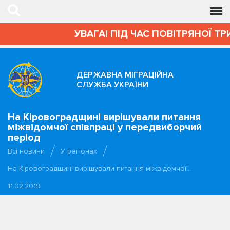
УВАГА! ПІД ЧАС ПОВІТРЯНОЇ ТР
ДЕРЖАВНА МІГРАЦІЙНА
СЛУЖБА УКРАЇНИ
На Кіровоградщині вирішували питання
міжвідомчої співпраці у передвиборчий
період
Всі новини
У регіонах
На Кіровоградщині вирішували питання міжвідомчої…
11.02.2019