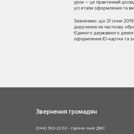
урок – це практичний досві
усі етапи оформлення та ви
Зазначимо, що 31 січня 2019
доручення на часткову обр
Єдиного державного демогр
оформлення ID-картки та з
Звернення громадян
(044) 363-22-50
- гаряча лінія ДМС