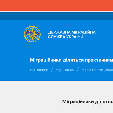
ДЕРЖАВНА МІГРАЦІЙНА
СЛУЖБА УКРАЇНИ
Міграційники діляться практични
Всі новини
У регіонах
Міграційники діля
Міграційники ділять