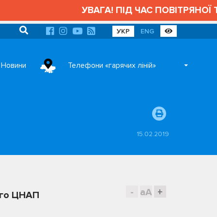
УВАГА! ПІД ЧАС ПОВІТРЯНОЇ ТР
УКР
ENG
Новини
Телефони «гарячих ліній»
15.02.2019
-
aA
+
ого ЦНАП