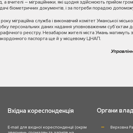
д, а вчителі – міграційники, які щодня здійснюють прийом гро
дачі біометричних документів, і за потреби порадою допомож
 року міграційна служба і виконавчий комітет Уманської міськ
обку персональних даних надання уповноваженим суб’єктам д
афічного реєстру. Незабаром жителі міста Умань матимуть з
акордонного паспорта ще й у місцевому ЦНАП.
Управлінн
Органи вла
Вхідна кореспонденція
E-mail для вхідної кореспонденції (окрім
Верховна Ра
звернень громадян та запитів на