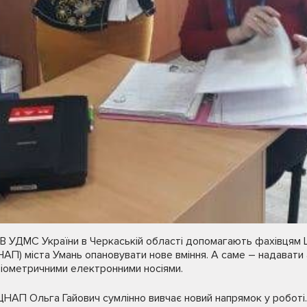
РВ УДМС України в Черкаській області допомагають фахівцям
НАП) міста Умань опановувати нове вміння. А саме – надавати 
іометричними електронними носіями.
ЦНАП Ольга Гайович сумлінно вивчає новий напрямок у роботі