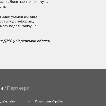
мадян. Вони наочно покажуть
уть.
ої ради уклали договір
оступу до інформації
могу подати заяву на
я ДМС у Черкаській області
ди
Партнери
да України
Президент України