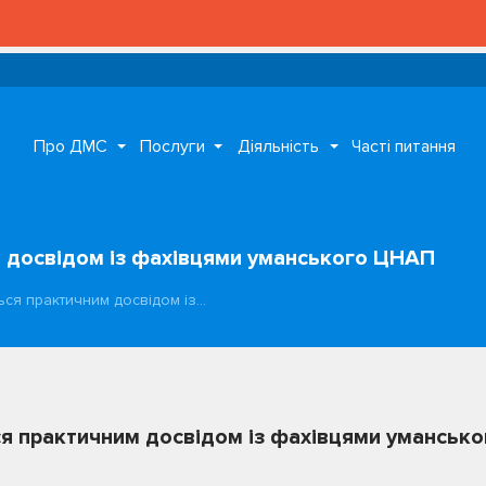
Про ДМС
Послуги
Діяльність
Часті питання
м досвідом із фахівцями уманського ЦНАП
ться практичним досвідом із…
ся практичним досвідом із фахівцями уманськ