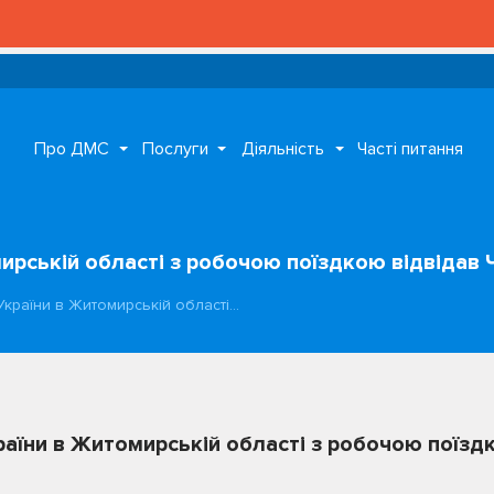
Про ДМС
Послуги
Діяльність
Часті питання
рській області з робочою поїздкою відвідав 
країни в Житомирській області…
їни в Житомирській області з робочою поїздк