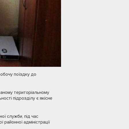
робочу поїздку до
 даному територіальному
ності підрозділу є якісне
ої служби, під час
ї районної адміністрації