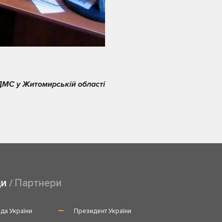
ДМС у Житомирській області
ди
Партнери
да України
Президент України