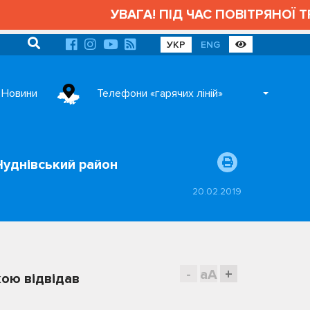
УВАГА! ПІД ЧАС ПОВІТРЯНОЇ ТРИВОГ
УКР
ENG
Новини
Телефони «гарячих ліній»
Чуднівський район
20.02.2019
-
aA
+
ою відвідав