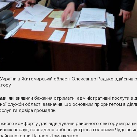
України в Житомирській області Олександр Радько здійснив 
тору.
ами, які виявили бажання отримати адміністративні послуги в
ійної служби області зазначив, що основним пріоритетом в діяль
ослуг та довіра громадян.
ного комфорту для відвідувачів районного сектору міграційн
вних послуг, проведено робочі зустрічі з головами Чуднівсько
районної ради Павлом Домашенком.