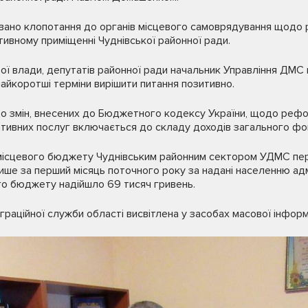
ійовано клопотання до органів місцевого самоврядування щодо
ивному приміщенні Чуднівської районної ради.
вої влади, депутатів районної ради начальник Управління ДМС 
найкоротші терміни вирішити питання позитивно.
до змін, внесених до Бюджетного кодексу України, щодо реф
ативних послуг включається до складу доходів загального фо
к місцевого бюджету Чуднівським районним сектором УДМС пер
ише за перший місяць поточного року за надані населенню ад
го бюджету надійшло 69 тисяч гривень.
граційної служби області висвітлена у засобах масової інформа