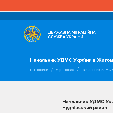
ДЕРЖАВНА МІГРАЦІЙНА
СЛУЖБА УКРАЇНИ
Начальник УДМС України в Житоми
Всі новини
У регіонах
Начальник УДМС У
Начальник УДМС Укра
Чуднівський район