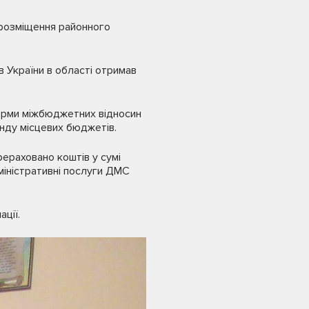
 розміщення районного
в України в області отримав
орми міжбюджетних відносин
нду місцевих бюджетів.
ераховано коштів у сумі
міністративні послуги ДМС
ції.