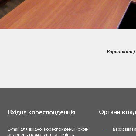
Управління 
Органи вла
Вхідна кореспонденція
E-mail для вхідної кореспонденції (окрім
Верховна Ра
звернень громадян та запитів на