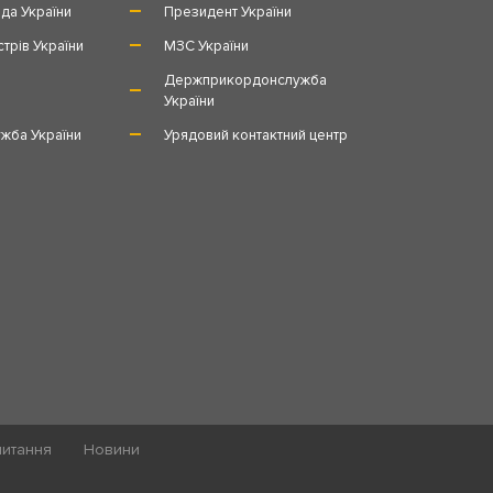
да України
Президент України
стрів України
МЗС України
и
Держприкордонслужба
України
жба України
Урядовий контактний центр
питання
Новини