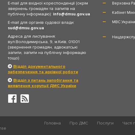
E-mail для вхідної кореспонденції (окрім
Верховна Ра
звернень громадян та запитів на
Кабінет Міні
публічну інформацію):
info
dmsu.gov.ua
МВС Україн
E-mail для органів судової влади:
sud
dmsu.gov.ua
Адреса для листування:
Нацдержслу
вул.Володимирська, 9, м.Київ, 01001
(звернення громадян, адвокатські
запити, запити на публічну інформацію
тощо)
Відділ документального
забезпечення та архівної роботи
Відділ з питань запобігання та
виявлення корупції ДМС України
Головна
Про ДМС
Послуги
Часті 
ense