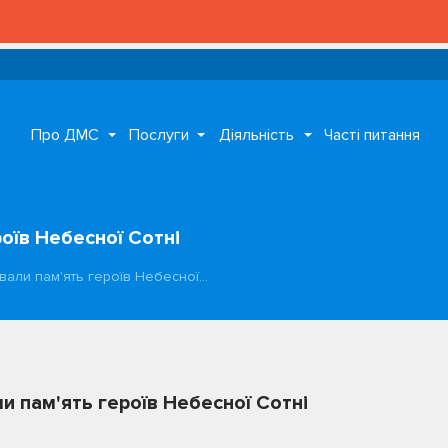
Про ДМС
Послуги
Діяльність
Часті питання
оїв Небесної Сотні
вали пам'ять героїв Небесної…
и пам'ять героїв Небесної Сотні