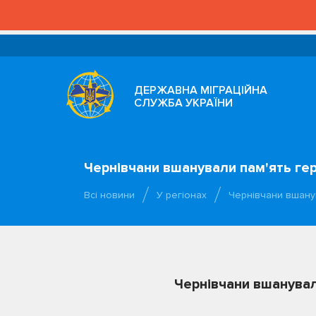
ДЕРЖАВНА МІГРАЦІЙНА
СЛУЖБА УКРАЇНИ
Чернівчани вшанували пам'ять гер
Всі новини
У регіонах
Чернівчани вшану
Чернівчани вшанувал