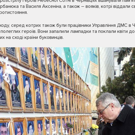
 розстрілу героїв Небесної Сотні в Чернівцях вшанували пам'я
анюка та Василя Аксеніна, а також – вояків, котрі віддали с
протистояння.
оду, серед котрих також були працівники Управління ДМС в Че
 полеглих героїв. Вони запалили лампадки та поклали квіти до
их на сході країни буковинців.