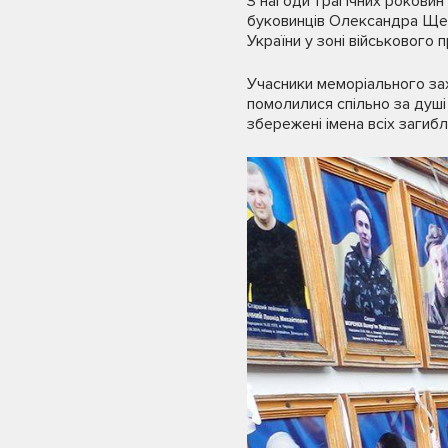
З нагоди трагічних роковин
буковинців Олександра Щерб
України у зоні військового 
Учасники меморіального зах
помолилися спільно за душі
збережені імена всіх загибл