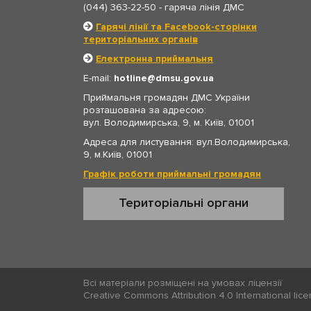
(044) 363-22-50
- гаряча лінія ДМС
Гарячі лінії та Facebook-сторінки
територіальних органів
Електронна приймальня
E-mail:
hotline
dmsu.gov.ua
Приймальня громадян ДМС України
розташована за адресою:
вул. Володимирська, 9, м. Київ, 01001
Адреса для листування: вул.Володимирська,
9, м.Київ, 01001
Графік роботи приймальні громадян
Територіальні органи
Всі матеріали розміщені на умовах ліцензії
Creative Commons Attribution 4.0 International lic