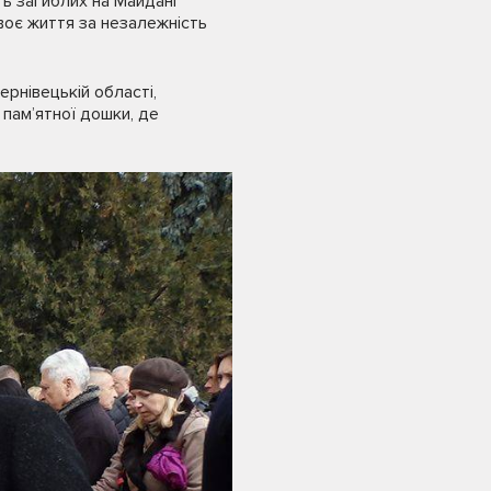
ть загиблих на Майдані
воє життя за незалежність
рнівецькій області,
 пам’ятної дошки, де