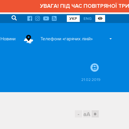
УВАГА! ПІД ЧАС ПОВІТРЯНОЇ ТРИВОГИ АД
УКР
ENG
Новини
Телефони «гарячих ліній»
21.02.2019
-
aA
+