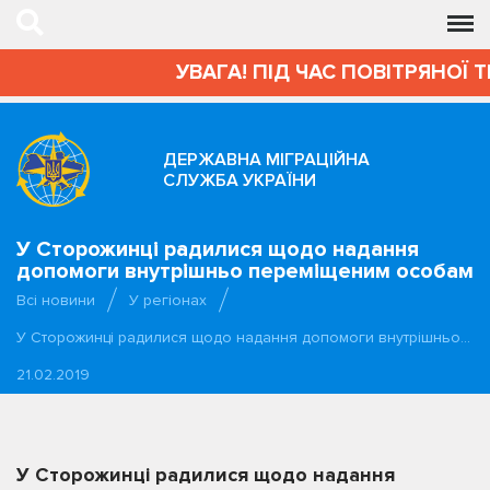
УВАГА! ПІД ЧАС ПОВІТРЯНОЇ 
ДЕРЖАВНА МІГРАЦІЙНА
СЛУЖБА УКРАЇНИ
У Сторожинці радилися щодо надання
допомоги внутрішньо переміщеним особам
Всі новини
У регіонах
У Сторожинці радилися щодо надання допомоги внутрішньо…
21.02.2019
У Сторожинці радилися щодо надання