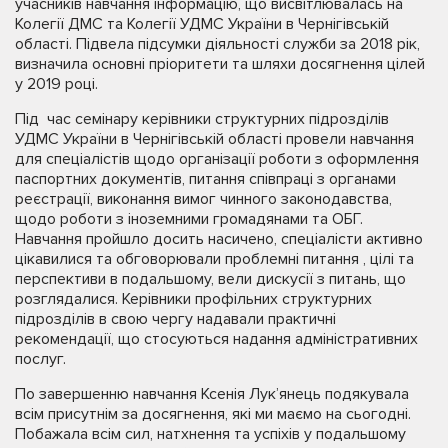
учасників навчання інформацію, що висвітлювалась на
Колегії ДМС та Колегії УДМС України в Чернігівській
області. Підвела підсумки діяльності служби за 2018 рік,
визначила основні пріоритети та шляхи досягнення цілей
у 2019 році.
Під час семінару керівники структурних підрозділів
УДМС України в Чернігівській області провели навчання
для спеціалістів щодо організації роботи з оформлення
паспортних документів, питання співпраці з органами
реєстрації, виконання вимог чинного законодавства,
щодо роботи з іноземними громадянами та ОБГ.
Навчання пройшло досить насичено, спеціалісти активно
цікавилися та обговорювали проблемні питання , цілі та
перспективи в подальшому, вели дискусії з питань, що
розглядалися. Керівники профільних структурних
підрозділів в свою чергу надавали практичні
рекомендації, що стосуються надання адміністративних
послуг.
По завершенню навчання Ксенія Лук’янець подякувала
всім присутнім за досягнення, які ми маємо на сьогодні.
Побажала всім сил, натхнення та успіхів у подальшому