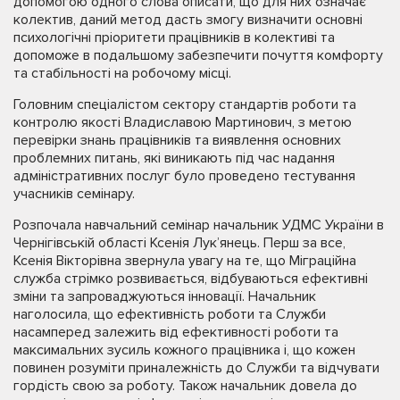
допомогою одного слова описати, що для них означає
колектив, даний метод дасть змогу визначити основні
психологічні пріоритети працівників в колективі та
допоможе в подальшому забезпечити почуття комфорту
та стабільності на робочому місці.
Головним спеціалістом сектору стандартів роботи та
контролю якості Владиславою Мартинович, з метою
перевірки знань працівників та виявлення основних
проблемних питань, які виникають під час надання
адміністративних послуг було проведено тестування
учасників семінару.
Розпочала навчальний семінар начальник УДМС України в
Чернігівській області Ксенія Лук’янець. Перш за все,
Ксенія Вікторівна звернула увагу на те, що Міграційна
служба стрімко розвивається, відбуваються ефективні
зміни та запроваджуються інновації. Начальник
наголосила, що ефективність роботи та Служби
насамперед залежить від ефективності роботи та
максимальних зусиль кожного працівника і, що кожен
повинен розуміти приналежність до Служби та відчувати
гордість свою за роботу. Також начальник довела до