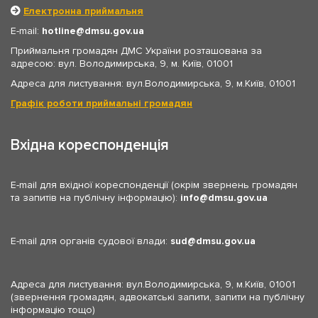
Електронна приймальня
E-mail:
hotline
dmsu.gov.ua
Приймальня громадян ДМС України розташована за
адресою: вул. Володимирська, 9, м. Київ, 01001
Адреса для листування: вул.Володимирська, 9, м.Київ, 01001
Графік роботи приймальні громадян
Вхідна кореспонденція
E-mail для вхідної кореспонденції (окрім звернень громадян
та запитів на публічну інформацію):
info
dmsu.gov.ua
E-mail для органів судової влади:
sud
dmsu.gov.ua
Адреса для листування: вул.Володимирська, 9, м.Київ, 01001
(звернення громадян, адвокатські запити, запити на публічну
інформацію тощо)