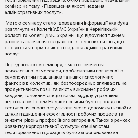
семінар на тему: «Підвищення якості надання
адміністративних послуг» .
Метою семінару стало доведення інформації яка була
розглянута на Колегії УДМС України в Чернігівській
області та Колегії ДМС України , що відбулися тижнем
раніше та навчання спеціалістів з головних питань, що
стосуються норм та якості надання адміністративних
послуг.
Перед початком семінару, з метою вивчення
психологічної атмосфери, проблематики пов’язаної із
самопочуттям працівників та інших психологічних
факторів в колективі, які безпосередньо впливають на
продуктивність праці та якість виконання робочих
завдань, головним спеціалістом відділу управління
персоналом Ігорем Недашковським було проведено
тестування, аналіз результатів якого допоможуть знайти
шляхи підвищення ефективності робочих процесів та
знизити рівень професійного вигорання. Також в рамках
розвитку корпоративної культури спеціалістам
територіальних підрозділів було запропоновано за