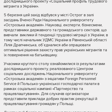
дослідницького проекту «Соціальний профіль трудового
мігранта з України».
5 березня цей захід відбувся у місті Острог в залі
засідань Вченої Ради Національного університету
«Острозька академія». Науковці, експерти, бізнесмени,
представники державного та громадського секторів, що
вивчали виклики й тенденції трудової міграції з України, в
тому числі начальник УДМС України в Рівненській області
Лілія Драпчинська, об`єдналися аби опрацювати
оптимальні рішення захисту прав українських мігрантів та
їх повернення на батьківщину.
Учасники круглого столу ознайомилися із результатами
дослідницького проекту, реалізованого Центром
соціальних досліджень Національного університету
«Острозька академія» з ініціативи Foreign Personnel
Service й Польсько-української господарчої палати в
рамках соціальної кампанії «Партнерство та
працевлаштування». Для слухачів організатори
представили приклади добрих практик рекрутації й
працевлаштування громадян у Польщі.