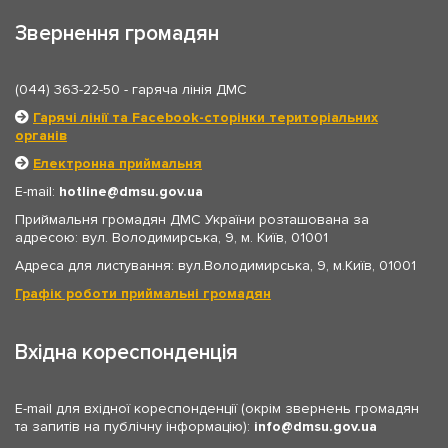
Звернення громадян
(044) 363-22-50
- гаряча лінія ДМС
Гарячі лінії та Facebook-сторінки територіальних
органів
Електронна приймальня
E-mail:
hotline
dmsu.gov.ua
Приймальня громадян ДМС України розташована за
адресою: вул. Володимирська, 9, м. Київ, 01001
Адреса для листування: вул.Володимирська, 9, м.Київ, 01001
Графік роботи приймальні громадян
Вхідна кореспонденція
E-mail для вхідної кореспонденції (окрім звернень громадян
та запитів на публічну інформацію):
info
dmsu.gov.ua