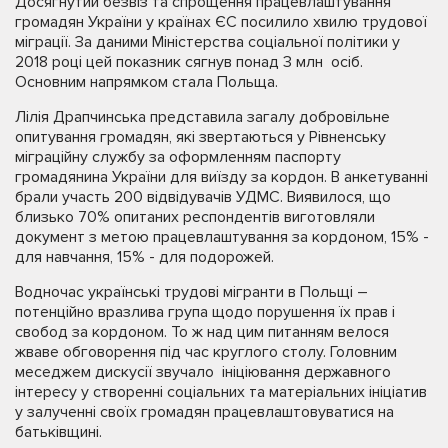
Досягнутий безвіз та спрощення працевлаштування
громадян України у країнах ЄС посилило хвилю трудової
міграції. За даними Міністерства соціальної політики у
2018 році цей показник сягнув понад 3 млн осіб.
Основним напрямком стала Польща.
Лілія Драпчинська представила загалу добровільне
опитування громадян, які звертаються у Рівненську
міграційну службу за оформленням паспорту
громадянина України для виїзду за кордон. В анкетуванні
брали участь 200 відвідувачів УДМС. Виявилося, що
близько 70% опитаних респондентів виготовляли
документ з метою працевлаштування за кордоном, 15% -
для навчання, 15% - для подорожей.
Водночас українські трудові мігранти в Польщі –
потенційно вразлива група щодо порушення їх прав і
свобод за кордоном. То ж над цим питанням велося
жваве обговорення під час круглого столу. Головним
меседжем дискусії звучало ініціювання державного
інтересу у створенні соціальних та матеріальних ініціатив
у залученні своїх громадян працевлаштовуватися на
батьківщині.