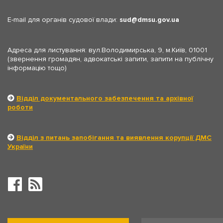
E-mail для органів судової влади:
sud
dmsu.gov.ua
Адреса для листування: вул.Володимирська, 9, м.Київ, 01001
(звернення громадян, адвокатські запити, запити на публічну
інформацію тощо)
Відділ документального забезпечення та архівної
роботи
Відділ з питань запобігання та виявлення корупції ДМС
України