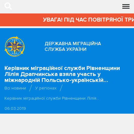
УВАГА! ПІД ЧАС ПОВІТРЯНОЇ ТРИ
ДЕРЖАВНА МІГРАЦІЙНА
СЛУЖБА УКРАЇНИ
Керівник міграційної служби Рівненщини
Лілія Драпчинська взяла участь у
міжнародній Польсько-українській…
Всі новини
У регіонах
Керівник міграційної служби Рівненщини Лілія…
06.03.2019