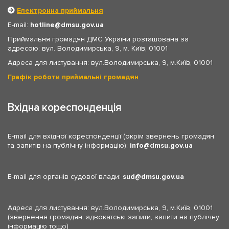
Електронна приймальня
E-mail:
hotline
dmsu.gov.ua
Приймальня громадян ДМС України розташована за
адресою: вул. Володимирська, 9, м. Київ, 01001
Адреса для листування: вул.Володимирська, 9, м.Київ, 01001
Графік роботи приймальні громадян
Вхідна кореспонденція
E-mail для вхідної кореспонденції (окрім звернень громадян
та запитів на публічну інформацію):
info
dmsu.gov.ua
E-mail для органів судової влади:
sud
dmsu.gov.ua
Адреса для листування: вул.Володимирська, 9, м.Київ, 01001
(звернення громадян, адвокатські запити, запити на публічну
інформацію тощо)