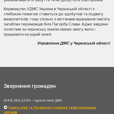
унеможливити їх забуття та не допустити повторення.
Керівництво УДМС України в Черкаській області з
глибокою повагою ставиться до здобутків та подвигу
визволителів, тому спільно з містянами вшанували пам’ять
загиблих переможців біля Пагорба Слави. Адже завдяки
полеглим за черкаську землю маємо змогу жити і
працювати на рідній землі.
Управління ДМС у Черкаській області
Звернення громадян
(044) 363-22-50
- гаряча лінія ДМС
Гарячі лінії та Facebook-сторінки територіальних
органів