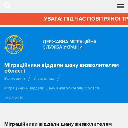
УВАГА! ПІД ЧАС ПОВІТРЯНОЇ Т
ДЕРЖАВНА МІГРАЦІЙНА
СЛУЖБА УКРАЇНИ
Міграційники віддали шану визволителям
області
Всі новини
У регіонах
Міграційники віддали шану визволителям області
12.03.2019
Міграційники віддали шану визволителям