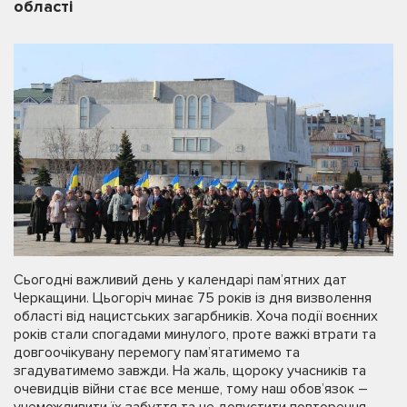
області
Сьогодні важливий день у календарі пам’ятних дат
Черкащини. Цьогоріч минає 75 років із дня визволення
області від нацистських загарбників. Хоча події воєнних
років стали спогадами минулого, проте важкі втрати та
довгоочікувану перемогу пам’ятатимемо та
згадуватимемо завжди. На жаль, щороку учасників та
очевидців війни стає все менше, тому наш обов’язок –