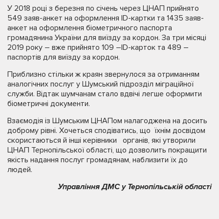
У 2018 році з березня по січень через ЦНАП прийнято
549 заяв-анкет на оформлення ID-картки та 1435 заяв-
анкет на оформлення біометричного паспорта
громадянина України для виїзду за кордон. За три місяці
2019 року – вже прийнято 109 –ID-карток та 489 –
паспортів для виїзду за кордон.
Приблизно стільки ж краян звернулося за отриманням
аналогічних послуг у Шумський підрозділ міграційної
служби. Відтак шумчанам стало вдвічі легше оформити
біометричні документи.
Взаємодія із Шумським ЦНАПом налагоджена на досить
доброму рівні. Хочеться сподіватись, що їхнім досвідом
скористаються й інші керівники органів, які утворили
ЦНАП Тернопільської області, що дозволить покращити
якість надання послуг громадянам, наблизити їх до
людей.
Управління ДМС у Тернопільській області