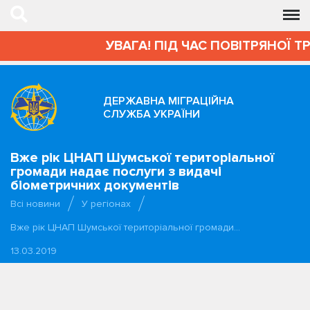
УВАГА! ПІД ЧАС ПОВІТРЯНОЇ Т
ДЕРЖАВНА МІГРАЦІЙНА
СЛУЖБА УКРАЇНИ
Вже рік ЦНАП Шумської територіальної
громади надає послуги з видачі
біометричних документів
Всі новини
У регіонах
Вже рік ЦНАП Шумської територіальної громади…
13.03.2019