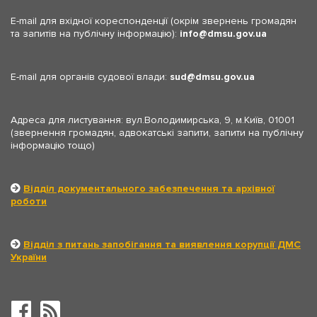
E-mail для вхідної кореспонденції (окрім звернень громадян
та запитів на публічну інформацію):
info
dmsu.gov.ua
E-mail для органів судової влади:
sud
dmsu.gov.ua
Адреса для листування: вул.Володимирська, 9, м.Київ, 01001
(звернення громадян, адвокатські запити, запити на публічну
інформацію тощо)
Відділ документального забезпечення та архівної
роботи
Відділ з питань запобігання та виявлення корупції ДМС
України