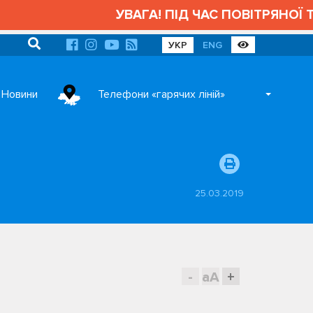
УВАГА! ПІД ЧАС ПОВІТРЯНОЇ ТР
УКР
ENG
Новини
Телефони «гарячих ліній»
25.03.2019
-
aA
+