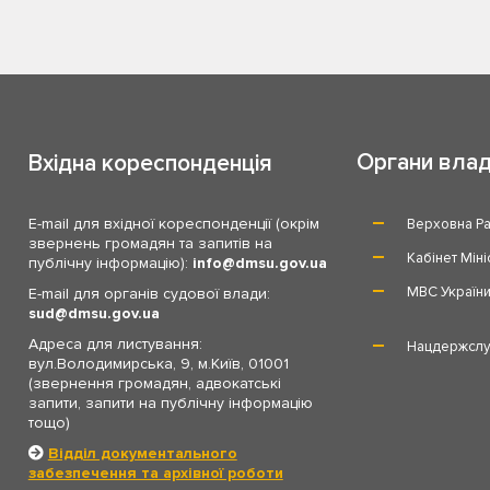
Органи вла
Вхідна кореспонденція
E-mail для вхідної кореспонденції (окрім
Верховна Ра
звернень громадян та запитів на
Кабінет Міні
публічну інформацію):
info
dmsu.gov.ua
МВС Україн
E-mail для органів судової влади:
sud
dmsu.gov.ua
Адреса для листування:
Нацдержслу
вул.Володимирська, 9, м.Київ, 01001
(звернення громадян, адвокатські
запити, запити на публічну інформацію
тощо)
Відділ документального
забезпечення та архівної роботи