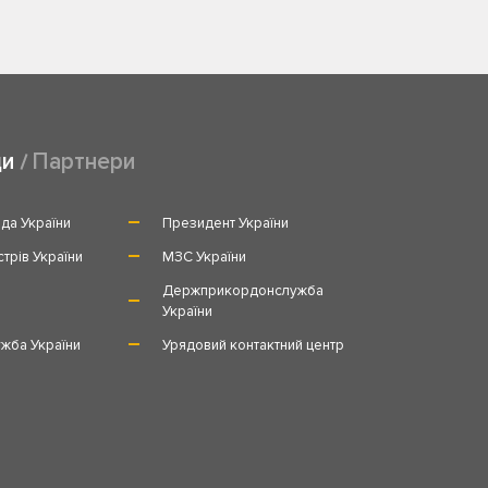
ди
Партнери
да України
Президент України
стрів України
МЗС України
и
Держприкордонслужба
України
жба України
Урядовий контактний центр