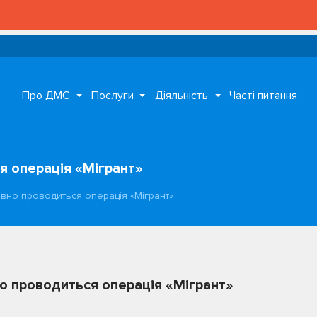
Про ДМС
Послуги
Діяльність
Часті питання
я операція «Мігрант»
ивно проводиться операція «Мігрант»
но проводиться операція «Мігрант»