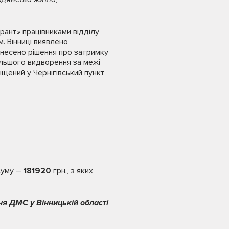
рант» працівниками відділу
. Вінниці виявлено
инесено рішення про затримку
альшого видворення за межі
іщений у Чернігівський пункт
суму –
181920
грн., з яких
ня ДМС у Вінницькій області