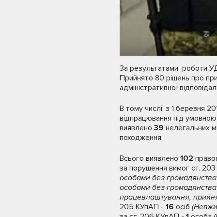
За результатами роботи УДМ
Прийнято 80 рішень про при
адміністративної відповіда
В тому числі, з 1 березня 
відпрацювання під умовною
виявлено
39
нелегальних мі
походження.
Всього виявлено
102
право
за порушення вимог ст. 203
особами без громадянства 
особами без громадянства 
працевлаштування, прийнят
205 КУпАП -
16
осіб
(Невжи
за ст. 206 КУпАП -
1
особа
(