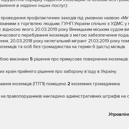
прияння в наданні інших послуг
)
.
ді проведення профілактичних заходів під умовною назвою «Міг
’язаними з торгівлею людьми, ГУНП України спільно з УДМС у м
 відносно якого 20.03.2019 року Вінницьким міським судом в
имчасового перебування іноземців з метою забезпечення под
ння, 20.03.2018 року нелегальний мігрант 21.03.2019 року пом
земців та осіб без громадянства на термін 6 (шість) місяців.
ужбою виконано
5
рішення про примусове повернення іноземців.
их країн прийнято рішення про заборону в’їзду в Україну.
мання іноземців (ПТПІ) поміщено
2
іноземних громадянина.
 на правопорушників накладено адміністративних штрафів на 
Управлін