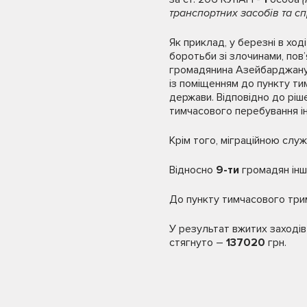
транспортних засобів та с
Як приклад, у березні в хо
боротьби зі злочинами, пов
громадянина Азейбарджану,
із поміщенням до пункту т
держави. Відповідно до ріше
тимчасового перебування іно
Крім того, міграційною сл
Відносно
9-ти
громадян інш
До пункту тимчасового три
У результат вжитих заходів
стягнуто –
137020
грн.