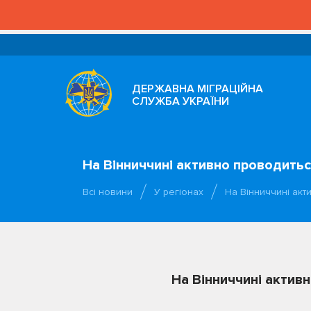
ДЕРЖАВНА МІГРАЦІЙНА
СЛУЖБА УКРАЇНИ
На Вінниччині активно проводитьс
Всі новини
У регіонах
На Вінниччині акт
На Вінниччині актив