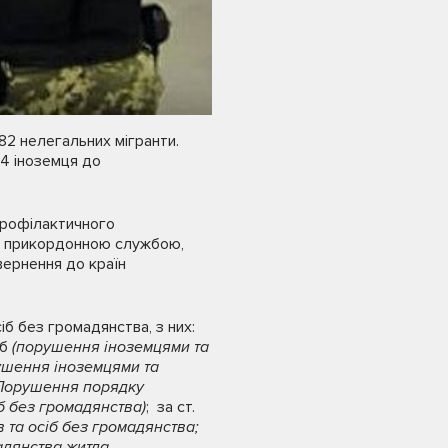
82 нелегальних мігранти.
64 іноземця до
профілактичного
ю прикордонною службою,
вернення до країн
б без громадянства, з них:
іб
(порушення іноземцями та
ушення іноземцями та
Порушення порядку
б без громадянства)
; за ст.
 та осіб без громадянства;
дянства житла,