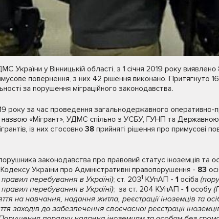
С України у Вінницькій області, з 1 січня 2019 року виявлено 
мусове повернення, з них 42 рішення виконано. Притягнуто 1
льності за порушення міграційного законодавства.
2019 року за час проведення загальнодержавного оперативно-
 назвою «Мігрант», УДМС спільно з УСБУ, ГУНП та Державно
грантів, із них стосовно
38
прийняті рішення про примусові по
порушника законодавства про правовий статус іноземців та осі
 Кодексу України про Адміністративні правопорушення -
83
ос
1
правил перебування в Україні)
; ст. 203
КУпАП -
1
осіба
(пор
правил перебування в Україні)
; за ст. 204 КУпАП -
1
особу
(
тя на навчання, надання житла, реєстрації іноземців та осі
ття заходів до забезпечення своєчасної реєстрації іноземців
Порушення порядку надання іноземцям та особам без грома