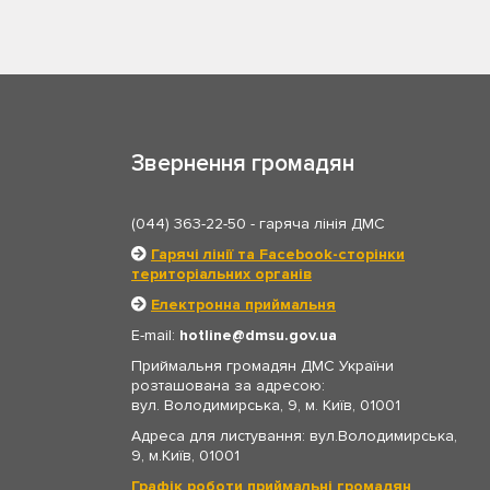
Звернення громадян
(044) 363-22-50
- гаряча лінія ДМС
Гарячі лінії та Facebook-сторінки
територіальних органів
Електронна приймальня
E-mail:
hotline
dmsu.gov.ua
Приймальня громадян ДМС України
розташована за адресою:
вул. Володимирська, 9, м. Київ, 01001
Адреса для листування: вул.Володимирська,
9, м.Київ, 01001
Графік роботи приймальні громадян