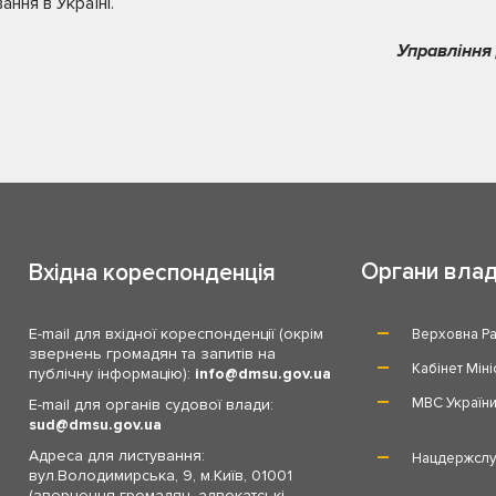
ання в Україні.
Управління 
Органи вла
Вхідна кореспонденція
E-mail для вхідної кореспонденції (окрім
Верховна Ра
звернень громадян та запитів на
Кабінет Міні
публічну інформацію):
info
dmsu.gov.ua
МВС Україн
E-mail для органів судової влади:
sud
dmsu.gov.ua
Адреса для листування:
Нацдержслу
вул.Володимирська, 9, м.Київ, 01001
(звернення громадян, адвокатські