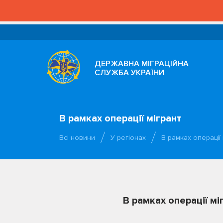
ДЕРЖАВНА МІГРАЦІЙНА
СЛУЖБА УКРАЇНИ
В рамках операції мігрант
Всі новини
У регіонах
В рамках операції 
В рамках операції мі