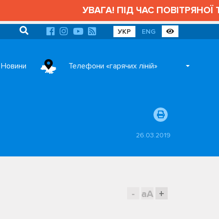
УВАГА! ПІД ЧАС ПОВІТРЯНОЇ ТРИ
УКР
ENG
Новини
Телефони «гарячих ліній»
26.03.2019
-
aA
+