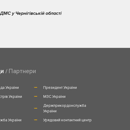
ДМС у Чернігівській області
ди
Партнери
да України
Президент України
стрів України
МЗС України
и
Держприкордонслужба
України
жба України
Урядовий контактний центр