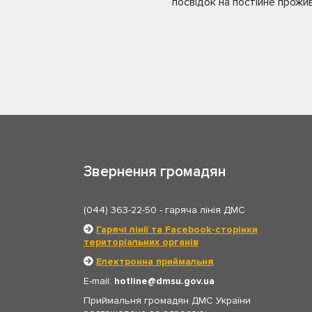
посвідок на постійне прожив
Звернення громадян
(044) 363-22-50
- гаряча лінія ДМС
Гарячі лінії та Facebook-сторінки
територіальних органів
Електронна приймальня
E-mail:
hotline
dmsu.gov.ua
Приймальня громадян ДМС України