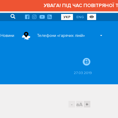
УВАГА! ПІД ЧАС ПОВІТРЯНОЇ ТРИВ
УКР
ENG
Новини
Телефони «гарячих ліній»
27.03.2019
-
aA
+