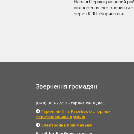
Наразі Першотравневий райо
видворення екс-злочинця з 
через КПП «Бориспіль».
Звернення громадян
(044) 363-22-50
- гаряча лінія ДМС
Гарячі лінії та Facebook-сторінки
територіальних органів
Електронна приймальня
E-mail:
hotline
dmsu.gov.ua