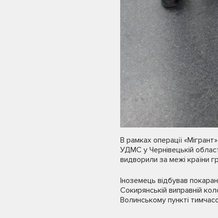
В рамках операції «Мігрант» 
УДМС у Чернівецькій області
видворили за межі країни гр
Іноземець відбував покаран
Сокирянській виправній коло
Волинському пункті тимчасо