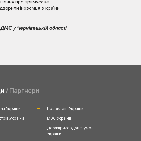
рішення про примусове
идворили іноземця з країни
 ДМС у Чернівецькій області
ди
Партнери
да України
Президент України
стрів України
МЗС України
и
Держприкордонслужба
України