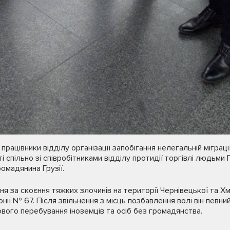
працівники відділу організації запобігання нелегальній міграці
 спільно зі співробітниками відділу протидії торгівлі людьми 
омадянина Грузії.
ня за скоєння тяжких злочинів на території Чернівецької та Х
нії № 67. Після звільнення з місць позбавлення волі він певни
вого перебування іноземців та осіб без громадянства.