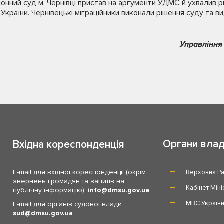
нний суд м. Чернівці пристав на аргументи УДМС й ухвалив 
України. Чернівецькі міграційники виконали рішення суду та в
Управління
Органи вла
Вхідна кореспонденція
E-mail для вхідної кореспонденції (окрім
Верховна Ра
звернень громадян та запитів на
Кабінет Міні
публічну інформацію):
info
dmsu.gov.ua
МВС Україн
E-mail для органів судової влади:
sud
dmsu.gov.ua