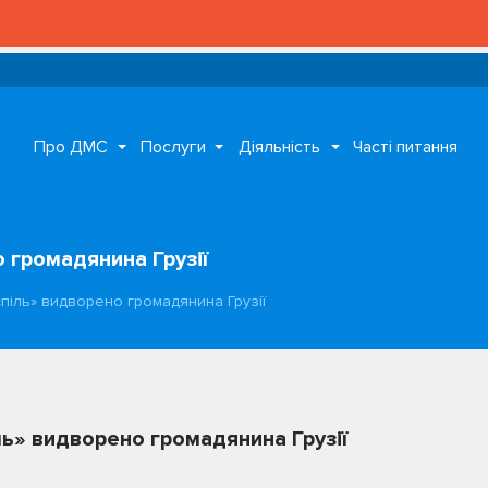
Про ДМС
Послуги
Діяльність
Часті питання
 громадянина Грузії
піль» видворено громадянина Грузії
ь» видворено громадянина Грузії