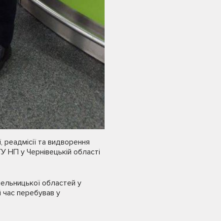
ї, реадмісії та видворення
ГУ НП у Чернівецькій області
мельницької областей у
й час перебував у