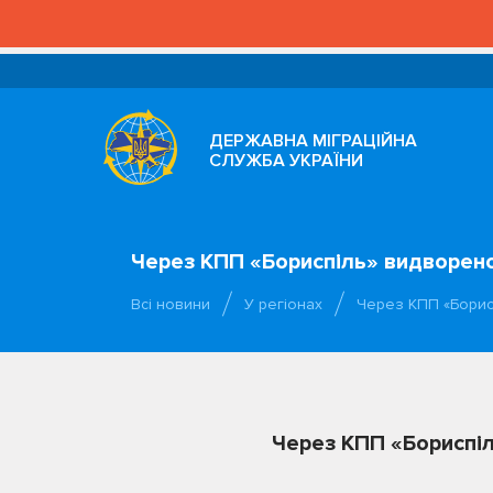
ДЕРЖАВНА МІГРАЦІЙНА
СЛУЖБА УКРАЇНИ
Через КПП «Бориспіль» видворено
Всі новини
У регіонах
Через КПП «Борис
Через КПП «Бориспіл