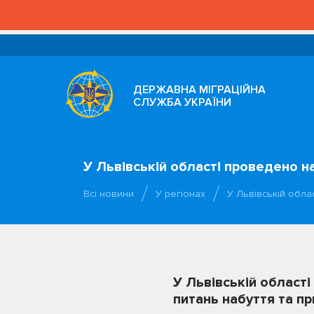
ДЕРЖАВНА МІГРАЦІЙНА
СЛУЖБА УКРАЇНИ
У Львівській області проведено н
Всі новини
У регіонах
У Львівській обла
У Львівській області
питань набуття та п