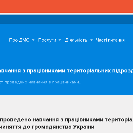
Про ДМС
Послуги
Діяльність
Часті питання
авчання з працівниками територіальних підрозд
сті проведено навчання з працівниками…
 проведено навчання з працівниками територіа
рийняття до громадянства України