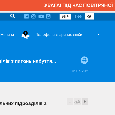
УВАГА! ПІД ЧАС ПОВІТРЯНОЇ ТРИ
УКР
ENG
Новини
Телефони «гарячих ліній»
ілів з питань набуття…
01.04.2019
-
aA
+
льних підрозділів з