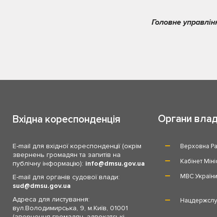
Головне управлін
Органи вла
Вхідна кореспонденція
E-mail для вхідної кореспонденції (окрім
Верховна Ра
звернень громадян та запитів на
Кабінет Міні
публічну інформацію):
info
dmsu.gov.ua
МВС Україн
E-mail для органів судової влади:
sud
dmsu.gov.ua
Адреса для листування:
Нацдержслу
вул.Володимирська, 9, м.Київ, 01001
(звернення громадян, адвокатські