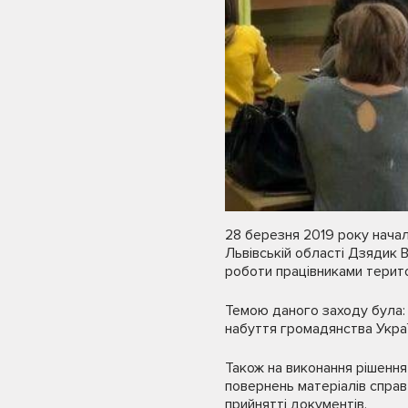
28 березня 2019 року начал
Львівській області Дзядик 
роботи працівниками терито
Темою даного заходу була: 
набуття громадянства Украї
Також на виконання рішення
повернень матеріалів справ
прийнятті документів.