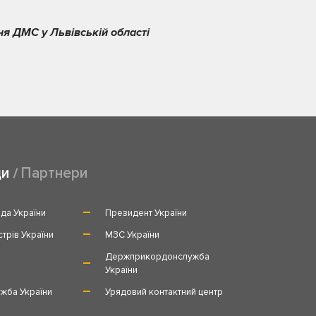
ня ДМС у Львівській області
ди
Партнери
да України
Президент України
стрів України
МЗС України
и
Держприкордонслужба
України
жба України
Урядовий контактний центр