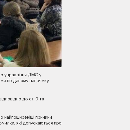
го управління ДМС у
ими по даному напрямку
дповідно до ст. 9 та
но найпоширеніші причини
омилки, які допускаються про