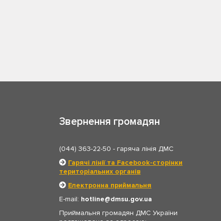
Звернення громадян
(044) 363-22-50
- гаряча лінія ДМС
Гарячі лінії та Facebook-сторінки
територіальних органів
Електронна приймальня
E-mail:
hotline
dmsu.gov.ua
Приймальня громадян ДМС України