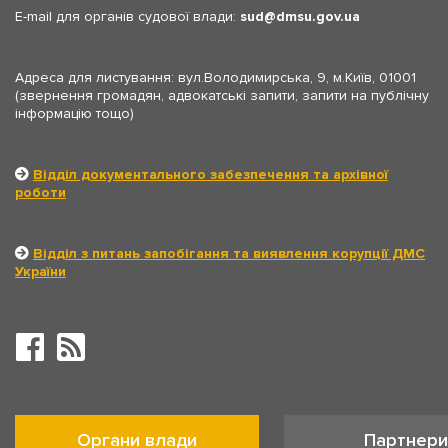
E-mail для органів судової влади:
sud
dmsu.gov.ua
Адреса для листування: вул.Володимирська, 9, м.Київ, 01001
(звернення громадян, адвокатські запити, запити на публічну
інформацію тощо)
Відділ документального забезпечення та архівної
роботи
Відділ з питань запобігання та виявлення корупції ДМС
України
Органи влади
Партнери