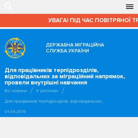
УВАГА! ПІД ЧАС ПОВІТРЯНОЇ Т
ДЕРЖАВНА МІГРАЦІЙНА
СЛУЖБА УКРАЇНИ
Для працівників терпідрозділів,
відповідальних за міграційний напрямок,
провели внутрішні навчання
Всі новини
У регіонах
Для працівників терпідрозділів, відповідальних…
01.04.2019