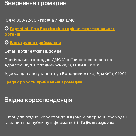
Звернення громадян
(044) 363-22-50
- гаряча лінія ДМС
Гарячі лінії та Facebook-сторінки територіальних
органів
Електронна приймальня
E-mail:
hotline
dmsu.gov.ua
Приймальня громадян ДМС України розташована за
адресою: вул. Володимирська, 9, м. Київ, 01001
Адреса для листування: вул.Володимирська, 9, м.Київ, 01001
Графік роботи приймальні громадян
Вхідна кореспонденція
E-mail для вхідної кореспонденції (окрім звернень громадян
та запитів на публічну інформацію):
info
dmsu.gov.ua