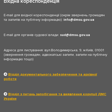
Вхідна кореспонденція
E-mail для вхідної кореспонденції (окрім звернень громадян
та запитів на публічну інформацію):
info
dmsu.gov.ua
E-mail для органів судової влади:
sud
dmsu.gov.ua
Адреса для листування: вул.Володимирська, 9, м.Київ, 01001
(звернення громадян, адвокатські запити, запити на публічну
інформацію тощо)
Відділ документального забезпечення та архівної
роботи
Відділ з питань запобігання та виявлення корупції ДМС
України