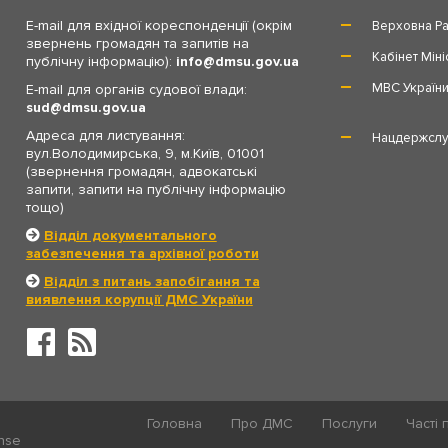
E-mail для вхідної кореспонденції (окрім
Верховна Ра
звернень громадян та запитів на
Кабінет Міні
публічну інформацію):
info
dmsu.gov.ua
МВС Україн
E-mail для органів судової влади:
sud
dmsu.gov.ua
Адреса для листування:
Нацдержслу
вул.Володимирська, 9, м.Київ, 01001
(звернення громадян, адвокатські
запити, запити на публічну інформацію
тощо)
Відділ документального
забезпечення та архівної роботи
Відділ з питань запобігання та
виявлення корупції ДМС України
Головна
Про ДМС
Послуги
Часті 
ense