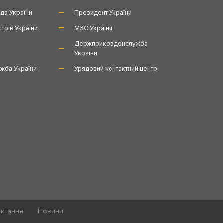
да України
Президент України
стрів України
МЗС України
и
Держприкордонслужба
України
жба України
Урядовий контактний центр
питання
Новини