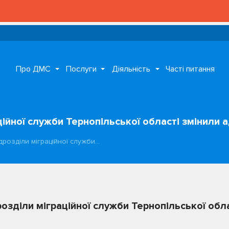
Про ДМС
Послуги
Діяльність
Часті питання
ційної служби Тернопільської області змінили а
ідрозділи міграційної служби…
розділи міграційної служби Тернопільської обла