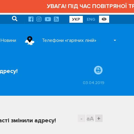
УВАГА! ПІД ЧАС ПОВІТРЯНОЇ ТРИВО
УКР
ENG
Новини
Телефони «гарячих ліній»
дресу!
03.04.2019
-
aA
+
сті змінили адресу!