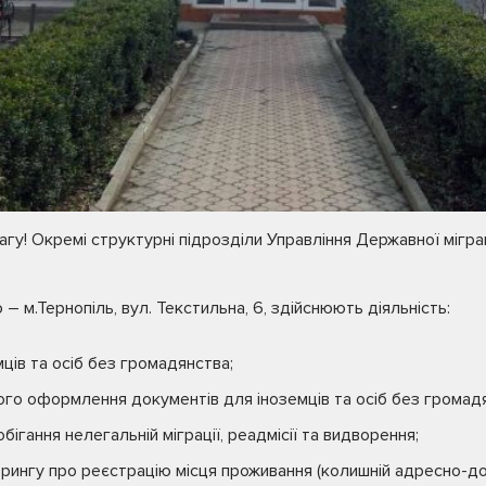
агу! Окремі структурні підрозділи Управління Державної мігра
 м.Тернопіль, вул. Текстильна, 6, здійснюють діяльність:
мців та осіб без громадянства;
го оформлення документів для іноземців та осіб без громад
обігання нелегальній міграції, реадмісії та видворення;
торингу про реєстрацію місця проживання (колишній адресно-дов