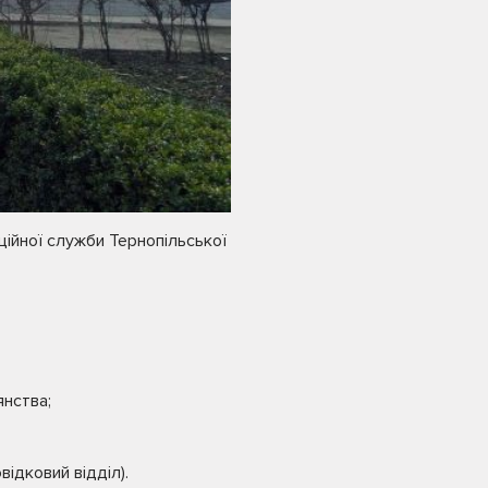
ційної служби Тернопільської
янства;
ідковий відділ).