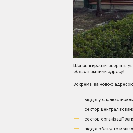
Шановні краяни, зверніть ув
області змінили адресу!
Зокрема, за новою адресою –
відділ у справах інозе
сектор централізовано
сектор організації зап
відділ обліку та моні