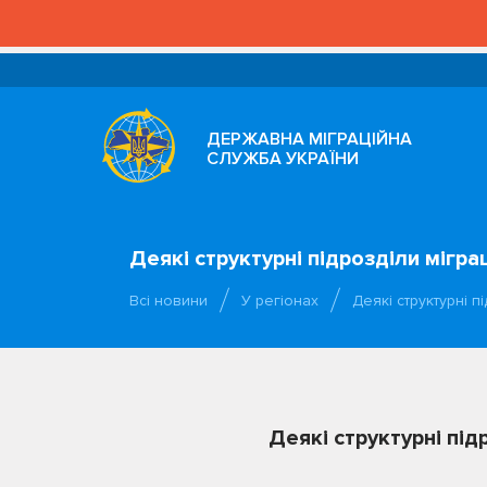
ДЕРЖАВНА МІГРАЦІЙНА
СЛУЖБА УКРАЇНИ
Деякі структурні підрозділи мігра
Всі новини
У регіонах
Деякі структурні п
Деякі структурні під