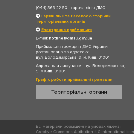
(044) 363-22-50
- гаряча лінія ДМС
Гарячі лінії та Facebook-сторінки
територіальних органів
Електронна приймальня
E-mail:
hotline
dmsu.gov.ua
Приймальня громадян ДМС України
розташована за адресою:
вул. Володимирська, 9, м. Київ, 01001
Адреса для листування: вул.Володимирська,
9, м.Київ, 01001
Графік роботи приймальні громадян
Територіальні органи
Всі матеріали розміщені на умовах ліцензії
Creative Commons Attribution 4.0 International lic