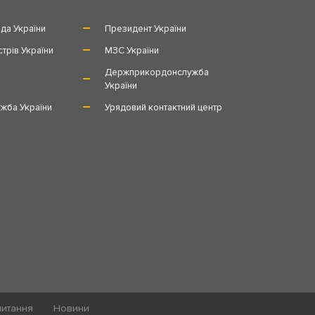
да України
Президент України
стрів України
МЗС України
и
Держприкордонслужба
України
жба України
Урядовий контактний центр
питання
Новини