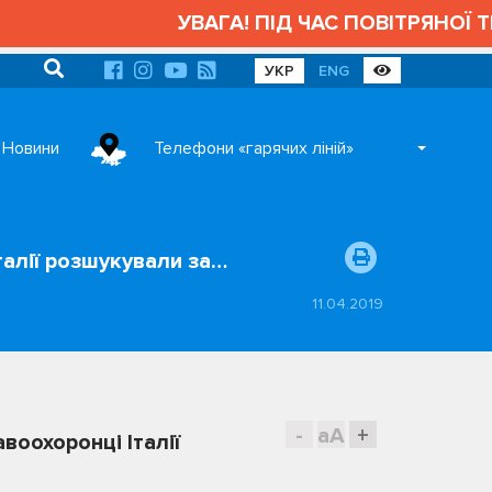
УВАГА! ПІД ЧАС ПОВІТРЯНОЇ ТРИ
УКР
ENG
Новини
Телефони «гарячих ліній»
алії розшукували за…
11.04.2019
-
aA
+
оохоронці Італії