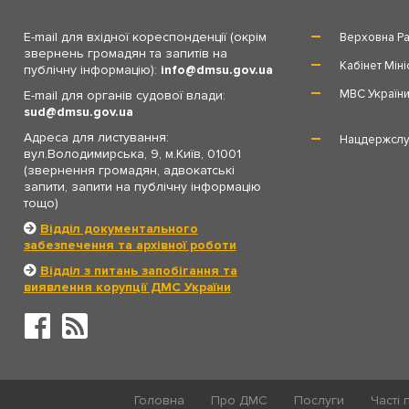
E-mail для вхідної кореспонденції (окрім
Верховна Ра
звернень громадян та запитів на
Кабінет Міні
публічну інформацію):
info
dmsu.gov.ua
МВС Україн
E-mail для органів судової влади:
sud
dmsu.gov.ua
Адреса для листування:
Нацдержслу
вул.Володимирська, 9, м.Київ, 01001
(звернення громадян, адвокатські
запити, запити на публічну інформацію
тощо)
Відділ документального
забезпечення та архівної роботи
Відділ з питань запобігання та
виявлення корупції ДМС України
Головна
Про ДМС
Послуги
Часті 