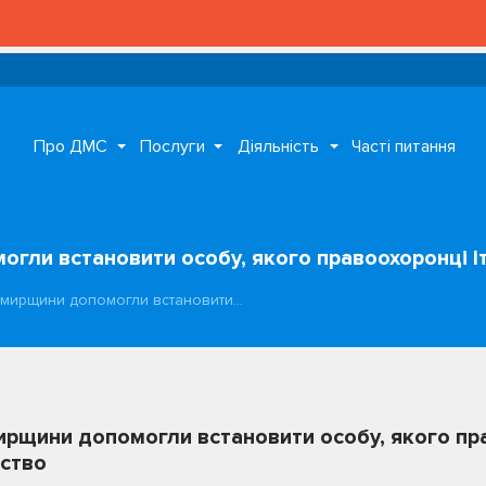
Про ДМС
Послуги
Діяльність
Часті питання
гли встановити особу, якого правоохоронці Іт
омирщини допомогли встановити…
рщини допомогли встановити особу, якого прав
вство