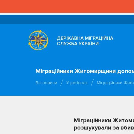
ДЕРЖАВНА МІГРАЦІЙНА
СЛУЖБА УКРАЇНИ
Міграційники Житомирщини допомо
Всі новини
У регіонах
Міграційники Жит
Міграційники Житоми
розшукували за вби