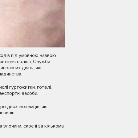
ходів під умовною назвою
авління поліції, Служби
правних діянь, які
мадянства.
слі гуртожитки, готелі,
ранспортні засоби.
 двох іноземців, які
очинів.
а злочини, скоєні за кількома