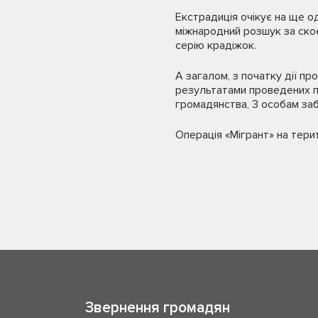
Екстрадиція очікує на ще о
міжнародний розшук за скоєн
серію крадіжок.
А загалом, з початку дії п
результатами проведених пе
громадянства, 3 особам заб
Операція «Мігрант» на терит
Звернення громадян