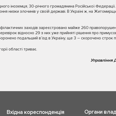
дного іноземця, 30-річного громадянина Російської Федерації.
ня низки злочинів у своїй державі. В Україні ж, на Житомирщин
рофілактичних заходів зареєстровано майже 260 правопорушен
ревірок відносно 29 з них уже прийняті рішення про примусо
оронено подальший в’їзд в Україну, ще 3 – скорочено строк п
орії області триває.
Управління 
Органи вла
Вхідна кореспонденція