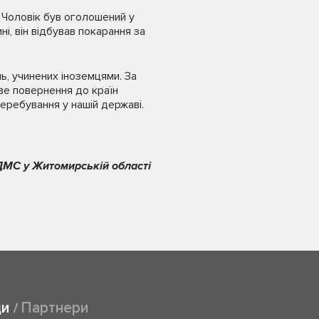
 Чоловік був оголошений у
і, він відбував покарання за
ь, учинених іноземцями. За
ве повернення до країн
еребування у нашій державі.
ДМС у Житомирській області
ди
Партнери