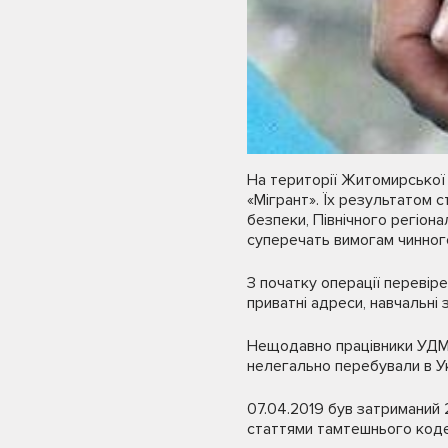
На території Житомирської 
«Мігрант». Їх результатом с
безпеки, Північного регіон
суперечать вимогам чинного
З початку операції перевіре
приватні адреси, навчальні 
Нещодавно працівники УДМС
нелегально перебували в Ук
07.04.2019 був затриманий 2
статтями тамтешнього кодек