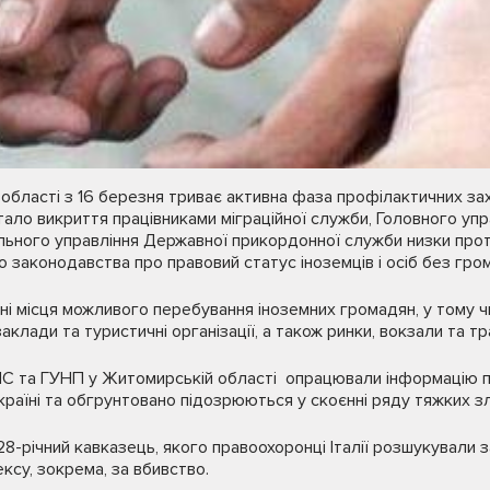
області з 16 березня триває активна фаза профілактичних за
тало викриття працівниками міграційної служби, Головного упр
ального управління Державної прикордонної служби низки проти
 законодавства про правовий статус іноземців і осіб без гро
ні місця можливого перебування іноземних громадян, у тому чи
заклади та туристичні організації, а також ринки, вокзали та т
 та ГУНП у Житомирській області опрацювали інформацію про
раїні та обгрунтовано підозрюються у скоєнні ряду тяжких зл
8-річний кавказець, якого правоохоронці Італії розшукували з
су, зокрема, за вбивство.