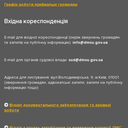
Графік роботи приймальні громадян
Вхідна кореспонденція
E-mail для вхідної кореспонденції (окрім звернень громадян
та запитів на публічну інформацію):
info
dmsu.gov.ua
E-mail для органів судової влади:
sud
dmsu.gov.ua
Адреса для листування: вул.Володимирська, 9, м.Київ, 01001
(звернення громадян, адвокатські запити, запити на публічну
інформацію тощо)
Відділ документального забезпечення та архівної
роботи
Відділ з питань запобігання та виявлення корупції ДМС