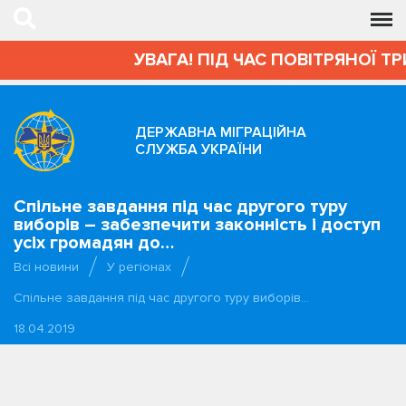
УВАГА! ПІД ЧАС ПОВІТРЯНОЇ ТР
ДЕРЖАВНА МІГРАЦІЙНА
СЛУЖБА УКРАЇНИ
Спільне завдання під час другого туру
виборів – забезпечити законність і доступ
усіх громадян до…
Всі новини
У регіонах
Спільне завдання під час другого туру виборів…
18.04.2019