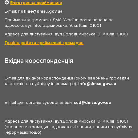
Електронна приймальня
E-mail:
hotline
dmsu.gov.ua
Приймальня громадян ДМС України розташована за
адресою: вул. Володимирська, 9, м. Київ, 01001
Адреса для листування: вул.Володимирська, 9, м.Київ, 01001
Графік роботи приймальні громадян
Вхідна кореспонденція
E-mail для вхідної кореспонденції (окрім звернень громадян
та запитів на публічну інформацію):
info
dmsu.gov.ua
E-mail для органів судової влади:
sud
dmsu.gov.ua
Адреса для листування: вул.Володимирська, 9, м.Київ, 01001
(звернення громадян, адвокатські запити, запити на публічну
інформацію тощо)