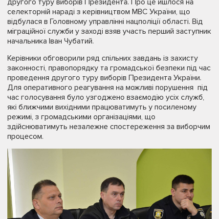
другого туру виборів Президента. Про це йшлося на
селекторній нараді з керівництвом МВС України, що
відбулася в Головному управлінні нацполіції області. Від
міграційної служби у заході взяв участь перший заступник
начальника Іван Чубатий.
Керівники обговорили ряд спільних завдань із захисту
законності, правопорядку та громадської безпеки під час
проведення другого туру виборів Президента України.
Для оперативного реагування на можливі порушення під
час голосування було узгоджено взаємодію усіх служб,
які ближчими вихідними працюватимуть у посиленому
режимі, з громадськими організаціями, що
здійснюватимуть незалежне спостереження за виборчим
процесом.