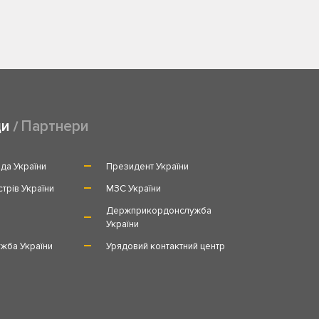
ди
Партнери
да України
Президент України
стрів України
МЗС України
и
Держприкордонслужба
України
жба України
Урядовий контактний центр