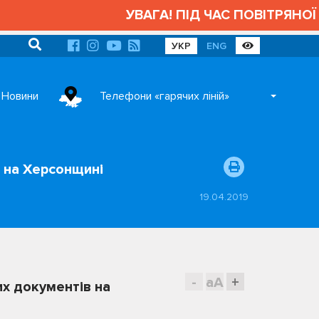
УВАГА! ПІД ЧАС ПОВІТРЯНОЇ Т
УКР
ENG
Новини
Телефони «гарячих ліній»
 на Херсонщині
19.04.2019
-
aA
+
х документів на