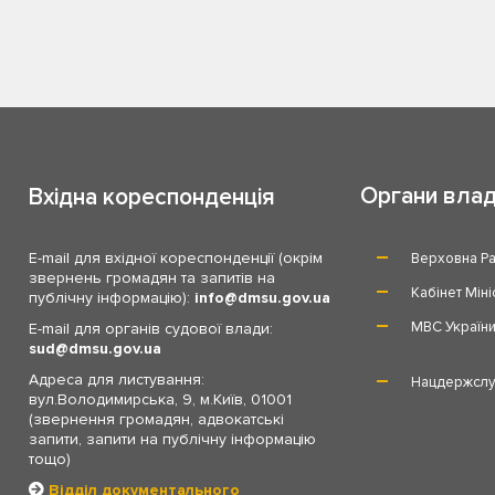
Органи вла
Вхідна кореспонденція
E-mail для вхідної кореспонденції (окрім
Верховна Ра
звернень громадян та запитів на
Кабінет Міні
публічну інформацію):
info
dmsu.gov.ua
МВС Україн
E-mail для органів судової влади:
sud
dmsu.gov.ua
Адреса для листування:
Нацдержслу
вул.Володимирська, 9, м.Київ, 01001
(звернення громадян, адвокатські
запити, запити на публічну інформацію
тощо)
Відділ документального