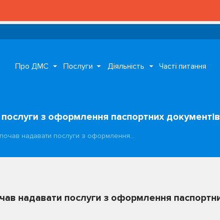
Про ДМС
Послуги
Діяльність
Часті питання
 послуги з оформлення паспортних документів
 почав надавати послуги з оформлення…
чав надавати послуги з оформлення паспортни