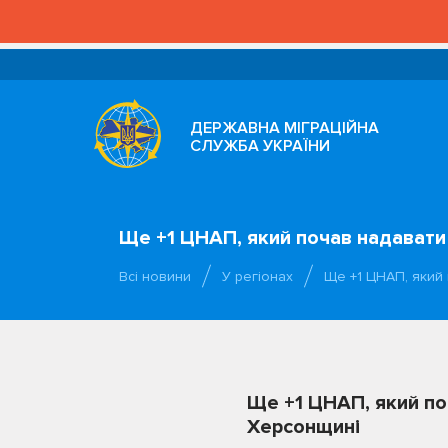
ДЕРЖАВНА МІГРАЦІЙНА
СЛУЖБА УКРАЇНИ
Ще +1 ЦНАП, який почав надавати
Всі новини
У регіонах
Ще +1 ЦНАП, який
Ще +1 ЦНАП, який по
Херсонщині