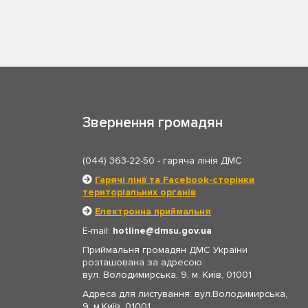
Звернення громадян
(044) 363-22-50
- гаряча лінія ДМС
Гарячі лінії та Facebook-сторінки
територіальних органів
Електронна приймальня
E-mail:
hotline
dmsu.gov.ua
Приймальня громадян ДМС України
розташована за адресою:
вул. Володимирська, 9, м. Київ, 01001
Адреса для листування: вул.Володимирська,
9, м.Київ, 01001