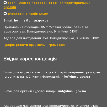
Гарячі лінії та Facebook-сторінки територіальних
органів
Електронна приймальня
E-mail:
hotline
dmsu.gov.ua
Приймальня громадян ДМС України розташована за
адресою: вул. Володимирська, 9, м. Київ, 01001
Адреса для листування: вул.Володимирська, 9, м.Київ, 01001
Графік роботи приймальні громадян
Вхідна кореспонденція
E-mail для вхідної кореспонденції (окрім звернень громадян
та запитів на публічну інформацію):
info
dmsu.gov.ua
E-mail для органів судової влади:
sud
dmsu.gov.ua
Адреса для листування: вул.Володимирська, 9, м.Київ, 01001