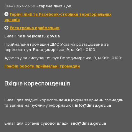
(044) 363-22-50
- гаряча лінія ДМС
Гарячі лінії та Facebook-сторінки територіальних
органів
Електронна приймальня
E-mail:
hotline
dmsu.gov.ua
Приймальня громадян ДМС України розташована за
адресою: вул. Володимирська, 9, м. Київ, 01001
Адреса для листування: вул.Володимирська, 9, м.Київ, 01001
Графік роботи приймальні громадян
Вхідна кореспонденція
E-mail для вхідної кореспонденції (окрім звернень громадян
та запитів на публічну інформацію):
info
dmsu.gov.ua
E-mail для органів судової влади:
sud
dmsu.gov.ua