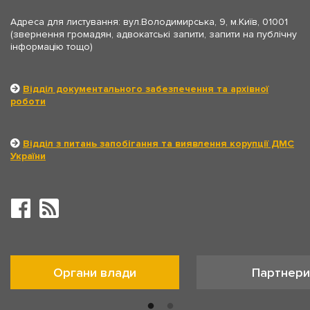
Адреса для листування: вул.Володимирська, 9, м.Київ, 01001
(звернення громадян, адвокатські запити, запити на публічну
інформацію тощо)
Відділ документального забезпечення та архівної
роботи
Відділ з питань запобігання та виявлення корупції ДМС
України
Органи влади
Партнери