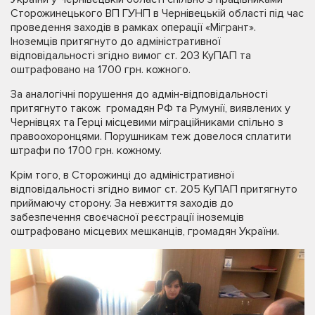
Сторожинецького ВП ГУНП в Чернівецькій області під час
проведення заходів в рамках операції «Мігрант».
Іноземців притягнуто до адміністративної
відповідальності згідно вимог ст. 203 КуПАП та
оштрафовано на 1700 грн. кожного.
За аналогічні порушення до адмін-відповідальності
притягнуто також громадян РФ та Румунії, виявлених у
Чернівцях та Герці місцевими міграційниками спільно з
правоохоронцями. Порушникам теж довелося сплатити
штрафи по 1700 грн. кожному.
Крім того, в Сторожинці до адміністративної
відповідальності згідно вимог ст. 205 КуПАП притягнуто
приймаючу сторону. За невжиття заходів до
забезпечення своєчасної реєстрації іноземців
оштрафовано місцевих мешканців, громадян України.