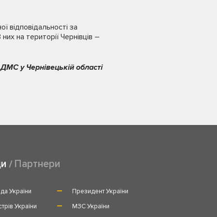
ої відповідальності за
 них на території Чернівців –
 ДМС у Чернівецькій області
ди
Партнери
да України
Президент України
стрів України
МЗС України