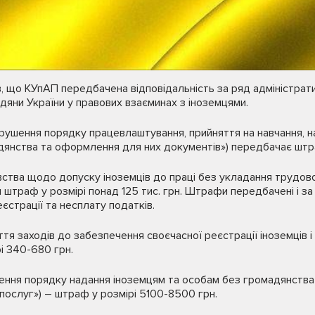
, що КУпАП передбачена відповідальність за ряд адміністрат
дяни України у правових взаєминах з іноземцями.
рушення порядку працевлаштування, прийняття на навчання, н
адянства та оформлення для них документів») передбачає штр
вства щодо допуску іноземців до праці без укладання трудо
штраф у розмірі понад 125 тис. грн. Штрафи передбачені і з
єстрації та несплату податків.
я заходів до забезпечення своєчасної реєстрації іноземців і
і 340-680 грн.
ння порядку надання іноземцям та особам без громадянства 
 послуг») – штраф у розмірі 5100-8500 грн.