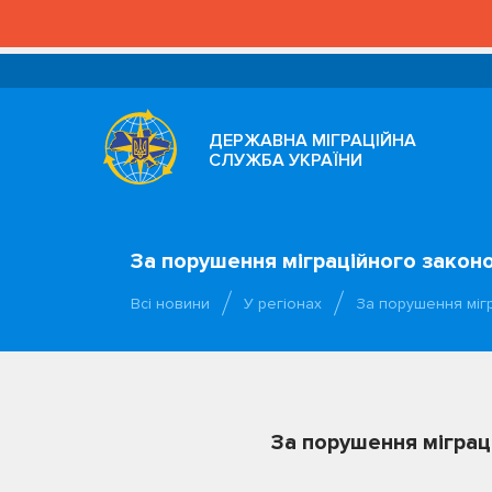
ДЕРЖАВНА МІГРАЦІЙНА
СЛУЖБА УКРАЇНИ
За порушення міграційного зако
Всі новини
У регіонах
За порушення міг
За порушення мігра