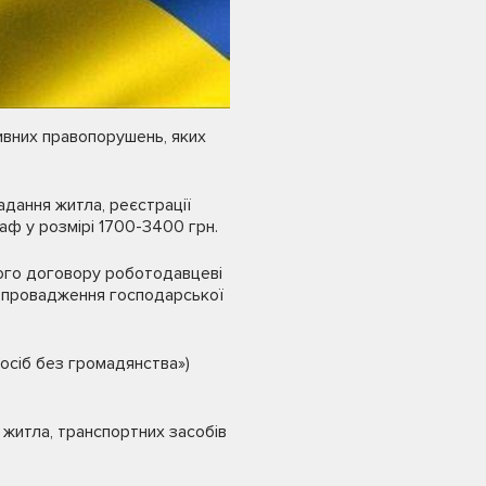
ивних правопорушень, яких
адання житла, реєстрації
аф у розмірі 1700-3400 грн.
вого договору роботодавцеві
а провадження господарської
 осіб без громадянства»)
житла, транспортних засобів