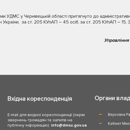
ами УДМС у Чернівецькій області притягнуто до адміністративн
України, за ст. 205 КУпАП – 45 осіб, за ст. 205 КУпАП – 15. З
Управління
Органи вла
Вхідна кореспонденція
E-mail для вхідної кореспонденції (окрім
Верховна Ра
звернень громадян та запитів на
Кабінет Міні
публічну інформацію):
info
dmsu.gov.ua