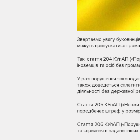
Звертаємо увагу буковинців
можуть припускатися грома
Так, стаття 204 КУпАП («По
іноземців та осіб без гром
У разі порушення законода
також доведеться сплатити 
діяльності без державної ре
Стаття 205 КУпАП («Невжитт
передбачає штраф у розмір
Стаття 206 КУпАП («Поруше
та сприяння в наданні інших