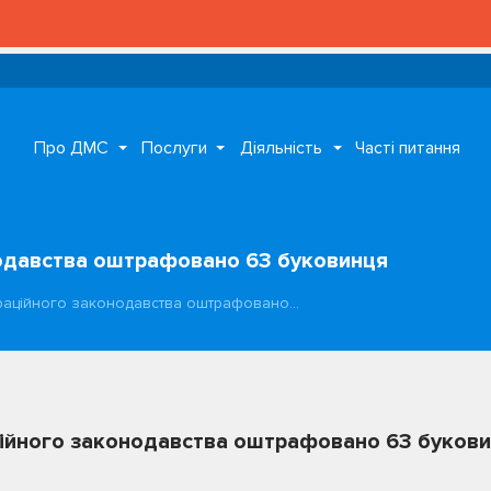
Про ДМС
Послуги
Діяльність
Часті питання
нодавства оштрафовано 63 буковинця
раційного законодавства оштрафовано…
ційного законодавства оштрафовано 63 буков