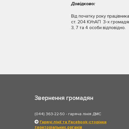
Довідково:
Від початку року працівник
ст. 204 КУпАП 3-х громадян 
3, 7 та 4 особи відповідно.
Звернення громадян
(044) 363-22-50
- гаряча лінія ДМС
Гарячі лінії та Facebook-сторінки
територіальних органів