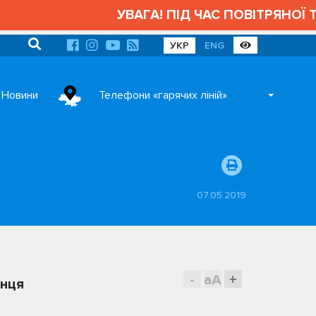
УВАГА! ПІД ЧАС ПОВІТРЯНОЇ ТР
УКР
ENG
Новини
Телефони «гарячих ліній»
07.05.2019
-
aA
+
инця