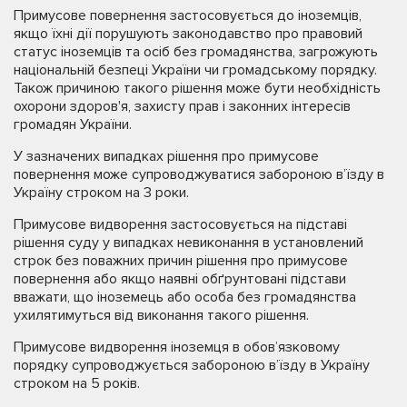
Примусове повернення застосовується до іноземців,
якщо їхні дії порушують законодавство про правовий
статус іноземців та осіб без громадянства, загрожують
національній безпеці України чи громадському порядку.
Також причиною такого рішення може бути необхідність
охорони здоров'я, захисту прав і законних інтересів
громадян України.
У зазначених випадках рішення про примусове
повернення може супроводжуватися забороною в’їзду в
Україну строком на 3 роки.
Примусове видворення застосовується на підставі
рішення суду у випадках невиконання в установлений
строк без поважних причин рішення про примусове
повернення або якщо наявні обґрунтовані підстави
вважати, що іноземець або особа без громадянства
ухилятимуться від виконання такого рішення.
Примусове видворення іноземця в обов’язковому
порядку супроводжується забороною в’їзду в Україну
строком на 5 років.