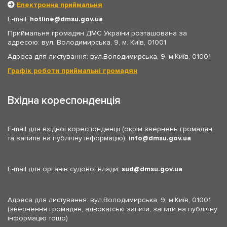
Електронна приймальня
E-mail:
hotline
dmsu.gov.ua
Приймальня громадян ДМС України розташована за
адресою: вул. Володимирська, 9, м. Київ, 01001
Адреса для листування: вул.Володимирська, 9, м.Київ, 01001
Графік роботи приймальні громадян
Вхідна кореспонденція
E-mail для вхідної кореспонденції (окрім звернень громадян
та запитів на публічну інформацію):
info
dmsu.gov.ua
E-mail для органів судової влади:
sud
dmsu.gov.ua
Адреса для листування: вул.Володимирська, 9, м.Київ, 01001
(звернення громадян, адвокатські запити, запити на публічну
інформацію тощо)