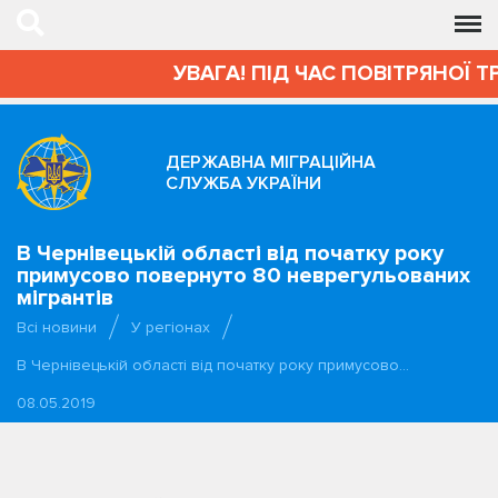
УВАГА! ПІД ЧАС ПОВІТРЯНОЇ Т
ДЕРЖАВНА МІГРАЦІЙНА
СЛУЖБА УКРАЇНИ
В Чернівецькій області від початку року
примусово повернуто 80 неврегульованих
мігрантів
Всі новини
У регіонах
В Чернівецькій області від початку року примусово…
08.05.2019