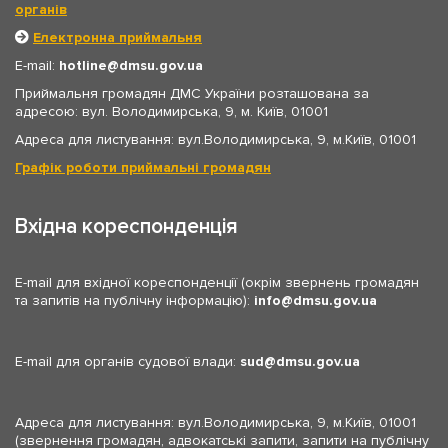
органів
Електронна приймальня
E-mail:
hotline
dmsu.gov.ua
Приймальня громадян ДМС України розташована за
адресою: вул. Володимирська, 9, м. Київ, 01001
Адреса для листування: вул.Володимирська, 9, м.Київ, 01001
Графік роботи приймальні громадян
Вхідна кореспонденція
E-mail для вхідної кореспонденції (окрім звернень громадян
та запитів на публічну інформацію):
info
dmsu.gov.ua
E-mail для органів судової влади:
sud
dmsu.gov.ua
Адреса для листування: вул.Володимирська, 9, м.Київ, 01001
(звернення громадян, адвокатські запити, запити на публічну