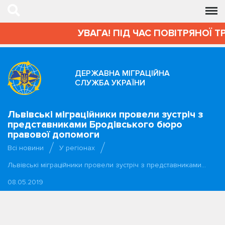
УВАГА! ПІД ЧАС ПОВІТРЯНОЇ Т
ДЕРЖАВНА МІГРАЦІЙНА
СЛУЖБА УКРАЇНИ
Львівські міграційники провели зустріч з
представниками Бродівського бюро
правової допомоги
Всі новини
У регіонах
Львівські міграційники провели зустріч з представниками…
08.05.2019