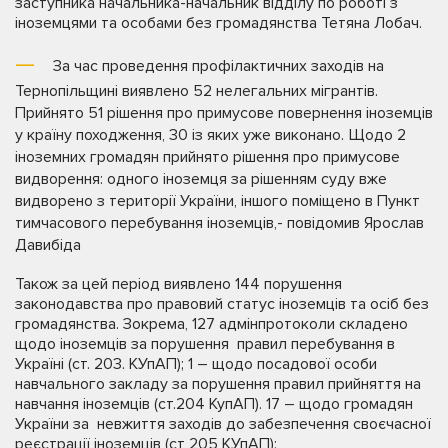
заступника начальника-начальник відділу по роботі з
іноземцями та особами без громадянства Тетяна Лобач.
За час проведення профілактичних заходів на
Тернопільщині виявлено 52 нелегальних мігрантів.
Прийнято 51 рішення про примусове повернення іноземців
у країну походження, 30 із яких уже виконано. Щодо 2
іноземних громадян прийнято рішення про примусове
видворення: одного іноземця за рішенням суду вже
видворено з території України, іншого поміщено в Пункт
тимчасового перебування іноземців,- повідомив Ярослав
Давибіда
Також за цей період виявлено 144 порушення
законодавства про правовий статус іноземців та осіб без
громадянства. Зокрема, 127 адмінпротоколи складено
щодо іноземців за порушення правил перебування в
Україні (ст. 203. КУпАП); 1 – щодо посадової особи
навчального закладу за порушення правил прийняття на
навчання іноземців (ст.204 КупАП). 17 – щодо громадян
України за невжиття заходів до забезпечення своєчасної
реєстрації іноземців (ст 205 КУпАП);