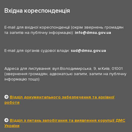
Вхідна кореспонденція
E-mail для вхідної кореспонденції (окрім звернень громадян
та запитів на публічну інформацію):
info
dmsu.gov.ua
E-mail для органів судової влади:
sud
dmsu.gov.ua
Адреса для листування: вул.Володимирська, 9, м.Київ, 01001
(звернення громадян, адвокатські запити, запити на публічну
інформацію тощо)
Відділ документального забезпечення та архівної
роботи
Відділ з питань запобігання та виявлення корупції ДМС
України