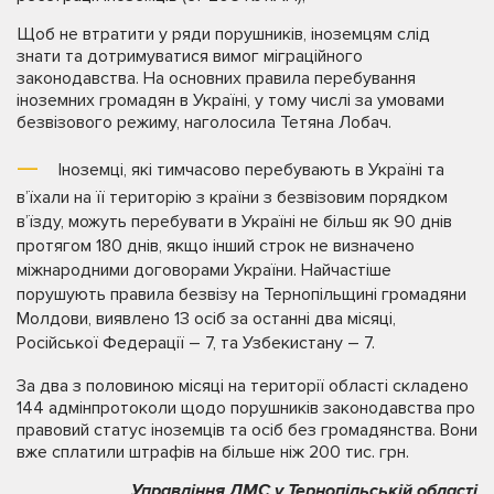
Щоб не втратити у ряди порушників, іноземцям слід
знати та дотримуватися вимог міграційного
законодавства. На основних правила перебування
іноземних громадян в Україні, у тому числі за умовами
безвізового режиму, наголосила Тетяна Лобач.
Іноземці, які тимчасово перебувають в Україні та
в’їхали на її територію з країни з безвізовим порядком
в’їзду, можуть перебувати в Україні не більш як 90 днів
протягом 180 днів, якщо інший строк не визначено
міжнародними договорами України. Найчастіше
порушують правила безвізу на Тернопільщині громадяни
Молдови, виявлено 13 осіб за останні два місяці,
Російської Федерації – 7, та Узбекистану – 7.
За два з половиною місяці на території області складено
144 адмінпротоколи щодо порушників законодавства про
правовий статус іноземців та осіб без громадянства. Вони
вже сплатили штрафів на більше ніж 200 тис. грн.
Управління ДМС у Тернопільській області