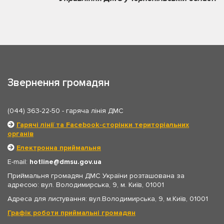
Звернення громадян
(044) 363-22-50
- гаряча лінія ДМС
Гарячі лінії та Facebook-сторінки територіальних
органів
Електронна приймальня
E-mail:
hotline
dmsu.gov.ua
Приймальня громадян ДМС України розташована за
адресою: вул. Володимирська, 9, м. Київ, 01001
Адреса для листування: вул.Володимирська, 9, м.Київ, 01001
Графік роботи приймальні громадян