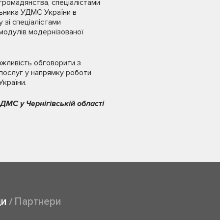
громадянства, спеціалістами
льника УДМС України в
 зі спеціалістами
модулів модернізованої
можливість обговорити з
 послуг у напрямку роботи
України.
ДМС у Чернігівській області
ди
Партнери