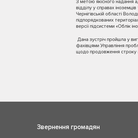
З метою якісного надання а
відділу у справах іноземці
Чернігівській області Воло
підпорядкованих територіал
версії підсистеми «Облік ін
Дана зустріч пройшла у виг
фахівцями Управління пробл
щодо продовження строку пе
Звернення громадян