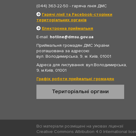
(044) 363-22-50
- гаряча лінія ДМС
Гарячі лінії та Facebook-сторінки
територіальних органів
Електронна приймальня
E-mail:
hotline
dmsu.gov.ua
Приймальня громадян ДМС України
розташована за адресою:
вул. Володимирська, 9, м. Київ, 01001
Адреса для листування: вул.Володимирська,
9, м.Київ, 01001
Графік роботи приймальні громадян
Територіальні органи
Всі матеріали розміщені на умовах ліцензії
Creative Commons Attribution 4.0 International lic