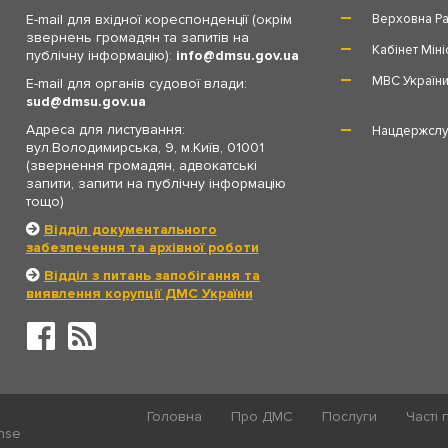
E-mail для вхідної кореспонденції (окрім
Верховна Ра
звернень громадян та запитів на
Кабінет Міні
публічну інформацію):
info
dmsu.gov.ua
МВС Україн
E-mail для органів судової влади:
sud
dmsu.gov.ua
Адреса для листування:
Нацдержслу
вул.Володимирська, 9, м.Київ, 01001
(звернення громадян, адвокатські
запити, запити на публічну інформацію
тощо)
Відділ документального
забезпечення та архівної роботи
Відділ з питань запобігання та
виявлення корупції ДМС України
Головна
Про ДМС
Послуги
Часті 
ense