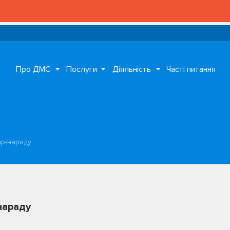
Про ДМС
Послуги
Діяльність
Часті питання
р-нараду
нараду