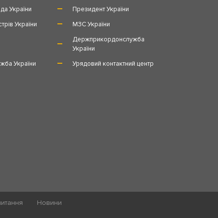
да України
Президент України
стрів України
МЗС України
и
Держприкордонслужба
України
жба України
Урядовий контактний центр
питання
Новини