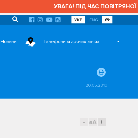
УВАГА! ПІД ЧАС ПОВІТРЯНОЇ 
УКР
ENG
Новини
Телефони «гарячих ліній»
20.05.2019
-
aA
+