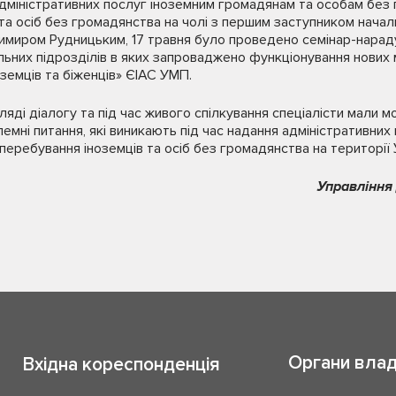
дміністративних послуг іноземним громадянам та особам без 
в та осіб без громадянства на чолі з першим заступником нача
димиром Рудницьким, 17 травня було проведено семінар-нараду
ьних підрозділів в яких запроваджено функціонування нових 
оземців та біженців» ЄІАС УМП.
ляді діалогу та під час живого спілкування спеціалісти мали 
емні питання, які виникають під час надання адміністративних
ребування іноземців та осіб без громадянства на території 
Управління 
Органи вла
Вхідна кореспонденція