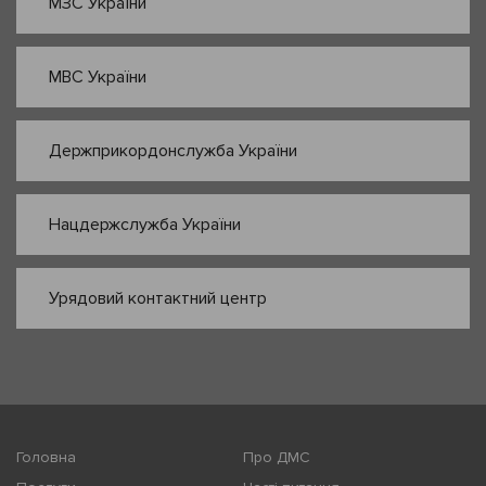
МЗС України
МВС України
Держприкордонслужба України
Нацдержслужба України
Урядовий контактний центр
Головна
Про ДМС