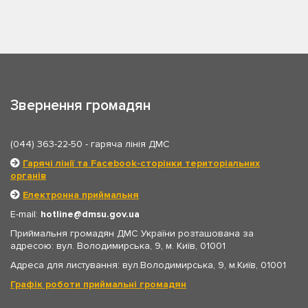
Звернення громадян
(044) 363-22-50
- гаряча лінія ДМС
Гарячі лінії та Facebook-сторінки територіальних
органів
Електронна приймальня
E-mail:
hotline
dmsu.gov.ua
Приймальня громадян ДМС України розташована за
адресою: вул. Володимирська, 9, м. Київ, 01001
Адреса для листування: вул.Володимирська, 9, м.Київ, 01001
Графік роботи приймальні громадян