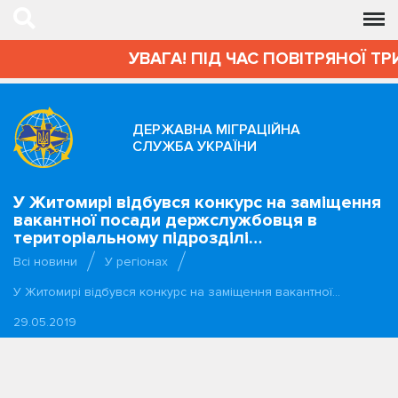
УВАГА! ПІД ЧАС ПОВІТРЯНОЇ ТРИ
ДЕРЖАВНА МІГРАЦІЙНА
СЛУЖБА УКРАЇНИ
У Житомирі відбувся конкурс на заміщення
вакантної посади держслужбовця в
територіальному підрозділі…
Всі новини
У регіонах
У Житомирі відбувся конкурс на заміщення вакантної…
29.05.2019