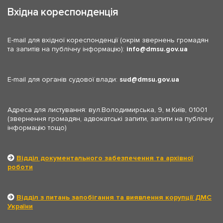
Вхідна кореспонденція
E-mail для вхідної кореспонденції (окрім звернень громадян
та запитів на публічну інформацію):
info
dmsu.gov.ua
E-mail для органів судової влади:
sud
dmsu.gov.ua
Адреса для листування: вул.Володимирська, 9, м.Київ, 01001
(звернення громадян, адвокатські запити, запити на публічну
інформацію тощо)
Відділ документального забезпечення та архівної
роботи
Відділ з питань запобігання та виявлення корупції ДМС
України