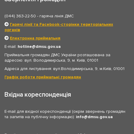
(044) 363-22-50
- гаряча лінія ДМС
Гарячі лінії та Facebook-сторінки територіальних
органів
Електронна приймальня
E-mail:
hotline
dmsu.gov.ua
Приймальня громадян ДМС України розташована за
адресою: вул. Володимирська, 9, м. Київ, 01001
Адреса для листування: вул.Володимирська, 9, м.Київ, 01001
Графік роботи приймальні громадян
Вхідна кореспонденція
E-mail для вхідної кореспонденції (окрім звернень громадян
та запитів на публічну інформацію):
info
dmsu.gov.ua