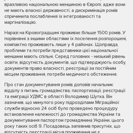
вразливою національною меншиною в Європі, адже вони
не мають власної державності, а дискримінація ромів
спричинила послаблення їх інтегрованості та
маргіналізацію.
Наразі на Кіровоградщині проживає більше 1500 ромів. У
порівнянні з іншими областями їх поселення розпорошені,
компактно проживають лише у 4 районах. Щоправда,
проблеми та потреби представники цієї національної
меншини мають спільні. Серед головних - низький рівень
освіти, відсутність документів, що підтверджують особу,
документів право власності, реєстрації за постійним
місцем проживання, потреби медичного обстеження.
Про стан документування ромів доповів начальник
відділу з питань громадянства, паспортизації, реєстрації
та еміграції УДМС в області Володимир Шутка. Він
зазначив, що минулого року підрозділами Міграційної
служби відносно 24 осіб було проведено процедуру
встановлення належності до громадянства України та
документування паспортом громадянина України, цього
року таких осіб 9. Посадовець запевнив присутніх, що
відсутність реєстрації місця проживання не є