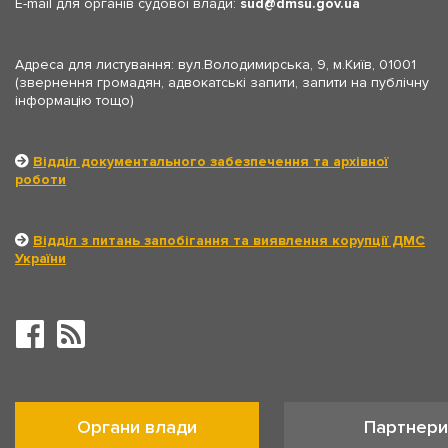
E-mail для органів судової влади:
sud
dmsu.gov.ua
Адреса для листування: вул.Володимирська, 9, м.Київ, 01001
(звернення громадян, адвокатські запити, запити на публічну
інформацію тощо)
Відділ документального забезпечення та архівної
роботи
Відділ з питань запобігання та виявлення корупції ДМС
України
Органи влади
Партнери