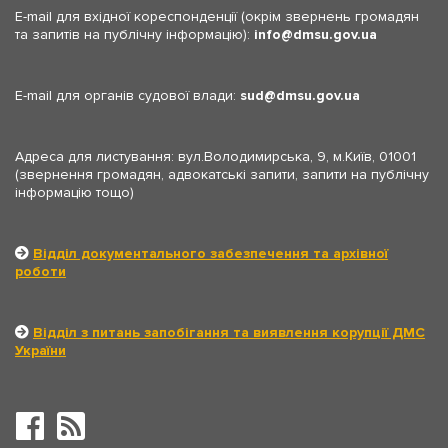
E-mail для вхідної кореспонденції (окрім звернень громадян
та запитів на публічну інформацію):
info
dmsu.gov.ua
E-mail для органів судової влади:
sud
dmsu.gov.ua
Адреса для листування: вул.Володимирська, 9, м.Київ, 01001
(звернення громадян, адвокатські запити, запити на публічну
інформацію тощо)
Відділ документального забезпечення та архівної
роботи
Відділ з питань запобігання та виявлення корупції ДМС
України