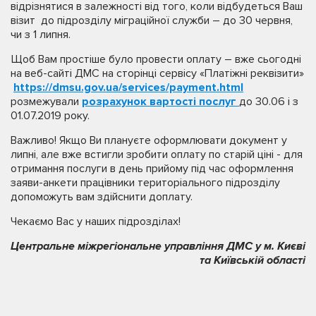
відрізнятися в залежності від того, коли відбудеться Ваш
візит до підрозділу міграційної служби – до 30 червня,
чи з 1 липня.
Щоб Вам простіше було провести оплату – вже сьогодні
на веб-сайті ДМС на сторінці сервісу «Платіжні реквізити»
https://dmsu.gov.ua/services/payment.html
розмежували
розрахунок вартості послуг
до 30.06 і з
01.07.2019 року.
Важливо! Якщо Ви плануєте оформлювати документ у
липні, але вже встигли зробити оплату по старій ціні - для
отримання послуги в день прийому під час оформлення
заяви-анкети працівники територіального підрозділу
допоможуть вам здійснити доплату.
Чекаємо Вас у наших підрозділах!
Центральне міжрегіональне управління ДМС у м. Києві
та Київській області