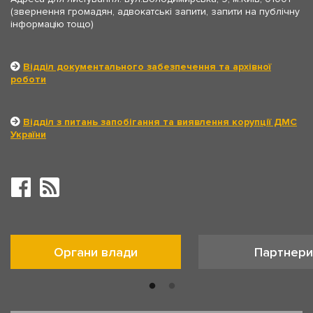
(звернення громадян, адвокатські запити, запити на публічну
інформацію тощо)
Відділ документального забезпечення та архівної
роботи
Відділ з питань запобігання та виявлення корупції ДМС
України
Органи влади
Партнери