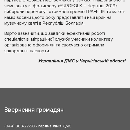
партнер UNESKO). Наші земляки у рамках ІІІ національного
чемпіонату із фольклору «EUROFOLK – Чернівці 2019»
вибороли перемогу і отримали премію ГРАН-ПРІ та мають
намір восени цього року представляти наш край на
музичному святі в Республіці Болгарія.
Варто зазначити, що завдяки ефективній роботі
спеціалістів міграційної служби учасники колективу
організовано оформили та своєчасно отримали
закордонні паспорти.
Управління ДМС у Чернігівській області
Звернення громадян
(044) 363-22-50
- гаряча лінія ДМС