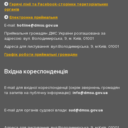
Гарячі лінії та Facebook-сторінки територіальних
органів
Електронна приймальня
E-mail:
hotline
dmsu.gov.ua
Приймальня громадян ДМС України розташована за
адресою: вул. Володимирська, 9, м. Київ, 01001
Адреса для листування: вул.Володимирська, 9, м.Київ, 01001
Графік роботи приймальні громадян
Вхідна кореспонденція
E-mail для вхідної кореспонденції (окрім звернень громадян
та запитів на публічну інформацію):
info
dmsu.gov.ua
E-mail для органів судової влади:
sud
dmsu.gov.ua
Адреса для листування: вул.Володимирська, 9, м.Київ, 01001