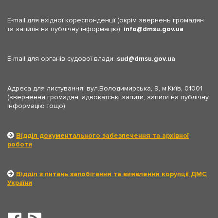
E-mail для вхідної кореспонденції (окрім звернень громадян
та запитів на публічну інформацію):
info
dmsu.gov.ua
E-mail для органів судової влади:
sud
dmsu.gov.ua
Адреса для листування: вул.Володимирська, 9, м.Київ, 01001
(звернення громадян, адвокатські запити, запити на публічну
інформацію тощо)
Відділ документального забезпечення та архівної
роботи
Відділ з питань запобігання та виявлення корупції ДМС
України