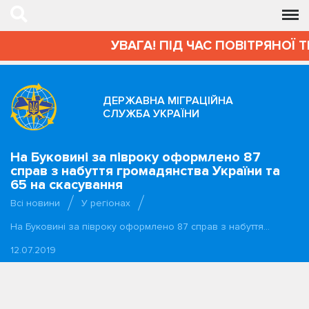
УВАГА! ПІД ЧАС ПОВІТРЯНОЇ 
ДЕРЖАВНА МІГРАЦІЙНА
СЛУЖБА УКРАЇНИ
На Буковині за півроку оформлено 87
справ з набуття громадянства України та
65 на скасування
Всі новини
У регіонах
На Буковині за півроку оформлено 87 справ з набуття…
12.07.2019