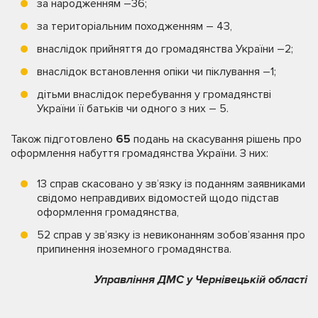
за народженням –36;
за територіальним походженням – 43,
внаслідок прийняття до громадянства України –2;
внаслідок встановлення опіки чи піклування –1;
дітьми внаслідок перебування у громадянстві
України її батьків чи одного з них – 5.
Також підготовлено
65
подань на скасування рішень про
оформлення набуття громадянства України. З них:
13 справ скасовано у зв’язку із поданням заявниками
свідомо неправдивих відомостей щодо підстав
оформлення громадянства,
52 справ у зв’язку із невиконанням зобов’язання про
припинення іноземного громадянства.
Управління ДМС у Чернівецькій області