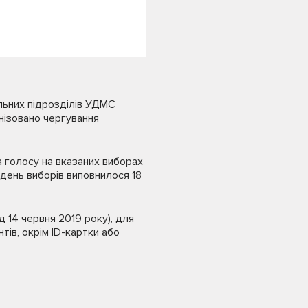
льних підрозділів УДМС
нізовано чергування
 голосу на вказаних виборах
день виборів виповнилося 18
д 14 червня 2019 року), для
тів, окрім ID-картки або