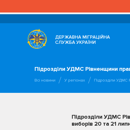
ДЕРЖАВНА МІГРАЦІЙНА
СЛУЖБА УКРАЇНИ
Підрозділи УДМС Рівненщини прац
Всі новини
У регіонах
Підрозділи УДМС 
Підрозділи УДМС Рі
виборів 20 та 21 лип