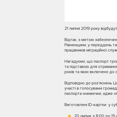
21 липня 2019 року відбуду
Відтак, з метою забезпечен
Рівненщини, у переддень та
працівників міграційної служ
Нагадуємо, що паспорт гром
та підставою для отримання
років та яких включено до с
Відповідно до роз’яснень Ц
участі в голосуванні грома
паспорта-книжечки, адже о
Виготовлені ID-картки у су
20 липня: з 8:00 до 15