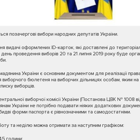
ться позачергові вибори народних депутатів України.
ня видачі оформлених ID-карток, які доставлені до територіа
 день проведення виборів 20 та 21 липня 2019 року буде орга
би.
адянина України є основним документом для реалізації права
 виборчого бюлетеня на виборчих дільницях особам, яким на 
писку виборців.
ентральної виборчої комісії України (Постанова ЦВК № 1008 ві
дянам України не потрібно подавати ніяких додаткових докумен
бидві форми паспорта є рівнозначними та самодостатніми.
боту та неділю можна отримати за наступним графіком:
:45 години;