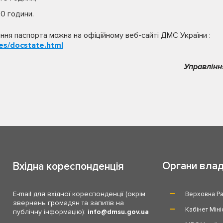
00 години.
ня паспорта можна на офіційному веб-сайті ДМС України :
ces/docstate.html
Управлінн
Органи вла
Вхідна кореспонденція
E-mail для вхідної кореспонденції (окрім
Верховна Ра
звернень громадян та запитів на
Кабінет Міні
публічну інформацію):
info
dmsu.gov.ua