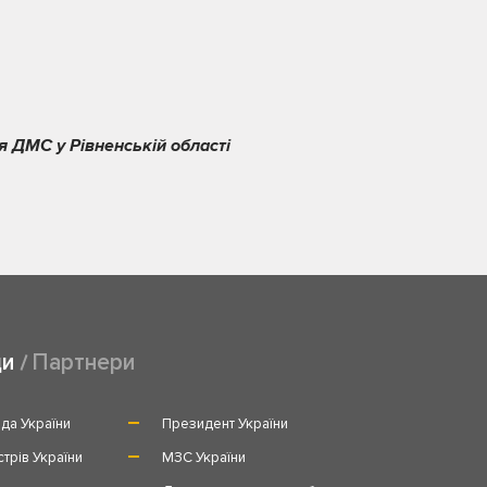
я ДМС у Рівненській області
ди
Партнери
да України
Президент України
стрів України
МЗС України