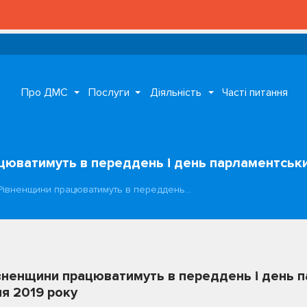
Про ДМС
Послуги
Діяльність
Часті питання
юватимуть в переддень і день парламентських
Рівненщини працюватимуть в переддень…
вненщини працюватимуть в переддень і день 
ня 2019 року