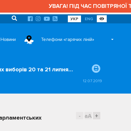
УВАГА! ПІД ЧАС ПОВІТРЯНОЇ Т
УКР
ENG
Новини
Телефони «гарячих ліній»
 виборів 20 та 21 липня…
12.07.2019
-
aA
+
парламентських