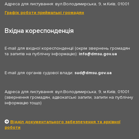
Адреса для листування: вул.Володимирська, 9, м.Київ, 01001
Графік роботи приймальні громадян
Вхідна кореспонденція
E-mail для вхідної кореспонденції (окрім звернень громадян
та запитів на публічну інформацію):
info
dmsu.gov.ua
E-mail для органів судової влади:
sud
dmsu.gov.ua
Адреса для листування: вул.Володимирська, 9, м.Київ, 01001
(звернення громадян, адвокатські запити, запити на публічну
інформацію тощо)
Відділ документального забезпечення та архівної
роботи