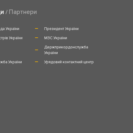
ди
Партнери
да України
Президент України
стрів України
МЗС України
и
Держприкордонслужба
України
жба України
Урядовий контактний центр