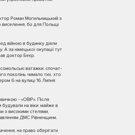
Доктор Роман Могильницький з
ло виселення, бо для Польщі
ед війною в будинку діяли
. А за німецької окупації тут
вав доктор Беєр.
мсомольські ватажки: спочат­
ого поколінь чимало тих, хто
ером 6 на вулиці 16 Липня
звичкою - «ОВІР». Після
 будували на віки: майже в
и з високими сте­лями,
равлінням ДМС Рівненщини.
чення, на право оберігати