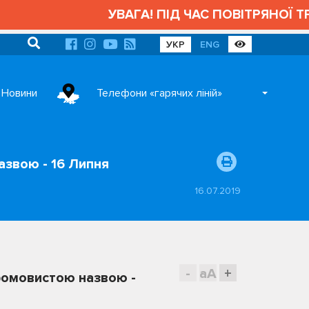
УВАГА! ПІД ЧАС ПОВІТРЯНОЇ ТРИВО
УКР
ENG
Новини
Телефони «гарячих ліній»
азвою - 16 Липня
16.07.2019
-
aA
+
промовистою назвою -