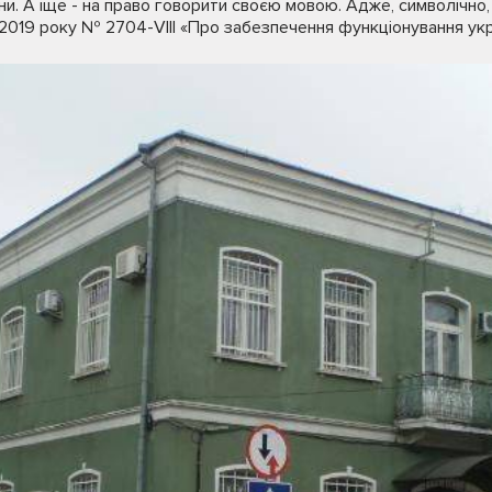
ни. А іще - на право говорити своєю мовою. Адже, символічно,
я 2019 року № 2704-VIII «Про забезпечення функціонування укр