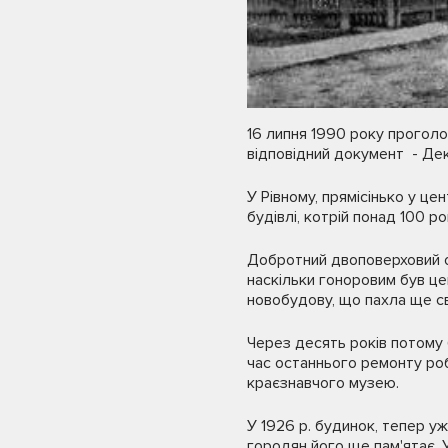
16 липня 1990 року проголо
відповідний документ - Дек
У Рівному, прямісінько у цен
будівлі, котрій понад 100 р
Добротний двоповерховий осо
наскільки гоноровим був цей
новобудову, що пахла ще св
Через десять років потому 
час останнього ремонту робі
краєзнавчого музею.
У 1926 р. будинок, тепер уж
горо­дян його ще пам'ятає. 