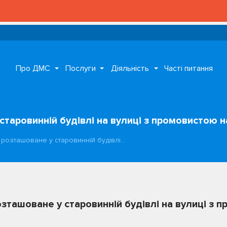
Про ДМС
Послуги
Діяльність
Часті питання
аровинній будівлі на вулиці з промовистою н
розташоване у старовинній будівлі…
ташоване у старовинній будівлі на вулиці з 