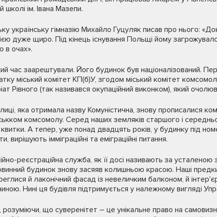
й школі ім. Івана Мазе­пи.
ьку украї­нську гімназію Михайло Гуцуляк писав про нього: «
назією дуже щиро. Під кінець існування Польщі йому загрожува
ю в очах».
й час за­арештували. Його будинок був націоналі­зований. Пер
чатку міський комітет КП(б)У, згодом міський комітет комсомолу
іат Рівного (так називався окупаційний виконком), який очолю
улиці, яка отримала назву Комуністична, знову про­писалися ко
міськком комсо­молу. Серед наших земляків старшого і середнь
квитки. А тепер, уже понад двадцять років, у будинку під ном
, вирішують імміграційні та еміграційні питання.
ійно-реєстраційна служба, як її досі називають за усталеною 
овинний будинок знову засяяв колиш­ньою красою. Наші предки
еглися й лаконічний фасад із невелич­ким балконом, й інтер'єр
иною. Нині ця будівля підтримується у належному вигляді Уп
озуміючи, що суверенітет – це унікальне право на самовизна