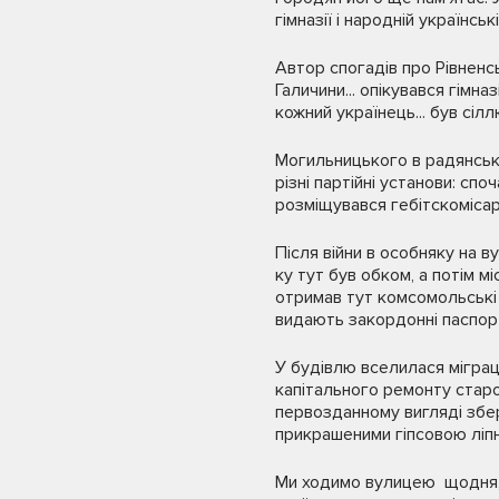
гімназії і народній українські
Автор спогадів про Рівненс
Галичини... опікувався гім
кожний українець... був сілл
Могильницького в радянськи
різні партійні установи: спо
розміщувався гебітскомісар
Після війни в особняку на в
ку тут був обком, а потім 
от­римав тут комсомольські 
видають закордонні паспорти
У будівлю вселила­ся міграц
капітального ремонту ста­р
первозданному вигляді збе­р
прикрашеними гіпсовою ліпн
Ми ходимо вулицею щодня, р