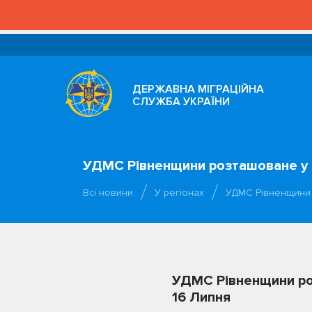
ДЕРЖАВНА МІГРАЦІЙНА
СЛУЖБА УКРАЇНИ
УДМС Рівненщини розташоване у ст
Всі новини
У регіонах
УДМС Рівненщини 
УДМС Рівненщини роз
16 Липня