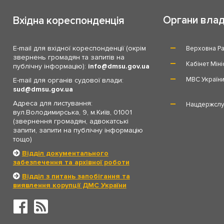
Органи вла
Вхідна кореспонденція
E-mail для вхідної кореспонденції (окрім
Верховна Ра
звернень громадян та запитів на
Кабінет Міні
публічну інформацію):
info
dmsu.gov.ua
МВС Україн
E-mail для органів судової влади:
sud
dmsu.gov.ua
Адреса для листування:
Нацдержслу
вул.Володимирська, 9, м.Київ, 01001
(звернення громадян, адвокатські
запити, запити на публічну інформацію
тощо)
Відділ документального
забезпечення та архівної роботи
Відділ з питань запобігання та
виявлення корупції ДМС України