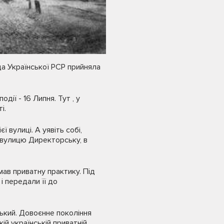
а Української PCP прийняла
дії - 16 Липня. Тут , у
і.
 вулиці. А уявіть собі,
 вулицю Дирек­торську, в
мав приватну практику. Під
і передали її до
цький. Довоєнне покоління
кій українській приватній