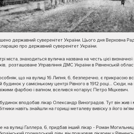
шено державний суверенітет України. Цього дня Верховна Рад
ларацію про державний суверенітет України.
трі міста, знаходиться вуличка названа на честь цієї визначної по
оків, розташоване Управління ДМС України в Рівненській област
бняк, що на вулиці 16 Липня, 6, безпе­речно, є прикрасою всієї
 будинок у самісінькому центрі Рівно­го в 1912 році… Сюди, на
іжими фарбою і вапном, вселився но­таріус Петро Міцкевич.
будинок впо­добав лікар Олександр Виноградов. Тут він жив і 
тники навіть знай­шли на горищі металеву вивіску з його ім'ям 
е на вулиці Галлера, 6, придбав інший лікар - Роман Могильни
Український гро­мадський діяч, він працював лікарем у Рівненсь