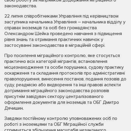
законодавства.
22 липня співробітниками Управління під керівництвом
заступника начальника Управління – начальника відділу у
справах іноземців та осіб без громадянства
Олександром Шейка проведено навчання з підвищення
рівня знань та отримання практичних навичок у
застосуванні законодавства в міграційній сфері.
Про посилення міграційного контролю, яке стосується
практично всіх категорій мігрантів, встановлення
місцезнаходження та особи порушника, судову практику
оскарження та складання протоколів про адміністративні
правопорушення, винесення постанов, подання позовів до
суду, реадмісію або видворення та інші правові аспекти
дотримання міграційного законодавства розповів
присутнім завідувач сектору централізованого
оформлення документів для іноземців та ОБГ Дмитро
Дячишин.
Завдяки постійному контролю уповноважених осіб по
роботі з іноземцями та ОБГ Міграційної служби
стримується збільшення масштабів незаконного