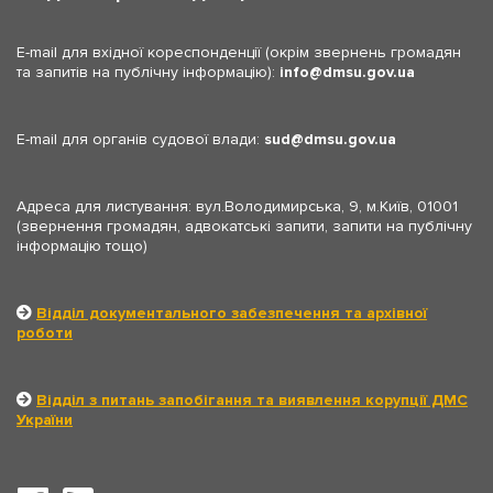
E-mail для вхідної кореспонденції (окрім звернень громадян
та запитів на публічну інформацію):
info
dmsu.gov.ua
E-mail для органів судової влади:
sud
dmsu.gov.ua
Адреса для листування: вул.Володимирська, 9, м.Київ, 01001
(звернення громадян, адвокатські запити, запити на публічну
інформацію тощо)
Відділ документального забезпечення та архівної
роботи
Відділ з питань запобігання та виявлення корупції ДМС
України