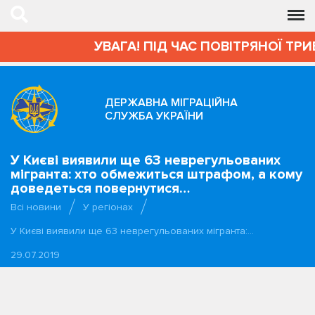
УВАГА! ПІД ЧАС ПОВІТРЯНОЇ ТРИВ
ДЕРЖАВНА МІГРАЦІЙНА
СЛУЖБА УКРАЇНИ
У Києві виявили ще 63 неврегульованих
мігранта: хто обмежиться штрафом, а кому
доведеться повернутися…
Всі новини
У регіонах
У Києві виявили ще 63 неврегульованих мігранта:…
29.07.2019