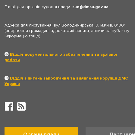
E-mail для органів судової влади:
sud
dmsu.gov.ua
Адреса для листування: вул.Володимирська, 9, м.Київ, 01001
(звернення громадян, адвокатські запити, запити на публічну
інформацію тощо)
Відділ документального забезпечення та архівної
роботи
Відділ з питань запобігання та виявлення корупції ДМС
України
Органи влади
Партнери