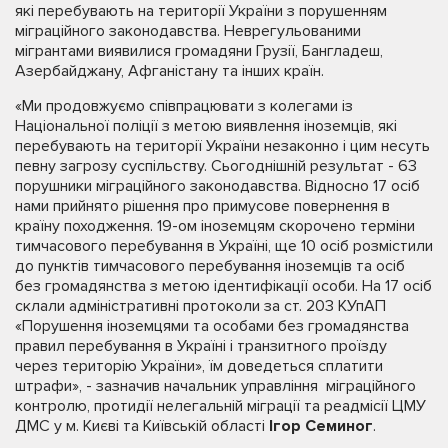
які перебувають на території України з порушенням
міграційного законодавства. Неврегульованими
мігрантами виявилися громадяни Грузії, Бангладеш,
Азербайджану, Афганістану та інших країн.
«Ми продовжуємо співпрацювати з колегами із
Національної поліції з метою виявлення іноземців, які
перебувають на території України незаконно і цим несуть
певну загрозу суспільству. Сьогоднішній результат - 63
порушники міграційного законодавства. Відносно 17 осіб
нами прийнято рішення про примусове повернення в
країну походження. 19-ом іноземцям скорочено терміни
тимчасового перебування в Україні, ще 10 осіб розмістили
до пунктів тимчасового перебування іноземців та осіб
без громадянства з метою ідентифікації особи. На 17 осіб
склали адміністративні протоколи за ст. 203 КУпАП
«Порушення іноземцями та особами без громадянства
правил перебування в Україні і транзитного проїзду
через територію України», їм доведеться сплатити
штрафи», - зазначив начальник управління міграційного
контролю, протидії нелегальній міграції та реадмісії ЦМУ
ДМС у м. Києві та Київській області
Ігор Семиног
.