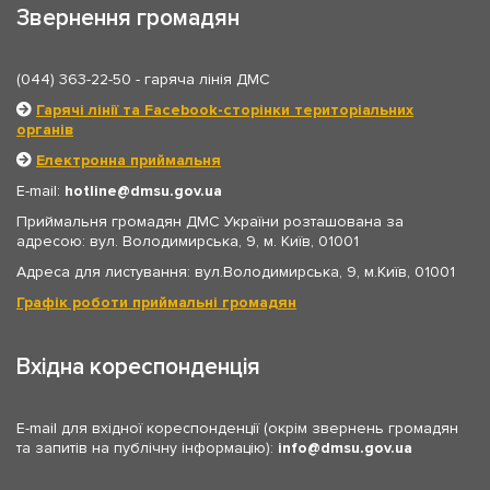
Звернення громадян
(044) 363-22-50
- гаряча лінія ДМС
Гарячі лінії та Facebook-сторінки територіальних
органів
Електронна приймальня
E-mail:
hotline
dmsu.gov.ua
Приймальня громадян ДМС України розташована за
адресою: вул. Володимирська, 9, м. Київ, 01001
Адреса для листування: вул.Володимирська, 9, м.Київ, 01001
Графік роботи приймальні громадян
Вхідна кореспонденція
E-mail для вхідної кореспонденції (окрім звернень громадян
та запитів на публічну інформацію):
info
dmsu.gov.ua