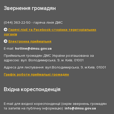
Звернення громадян
(044) 363-22-50
- гаряча лінія ДМС
Гарячі лінії та Facebook-сторінки територіальних
органів
Електронна приймальня
E-mail:
hotline
dmsu.gov.ua
Приймальня громадян ДМС України розташована за
адресою: вул. Володимирська, 9, м. Київ, 01001
Адреса для листування: вул.Володимирська, 9, м.Київ, 01001
Графік роботи приймальні громадян
Вхідна кореспонденція
E-mail для вхідної кореспонденції (окрім звернень громадян
та запитів на публічну інформацію):
info
dmsu.gov.ua