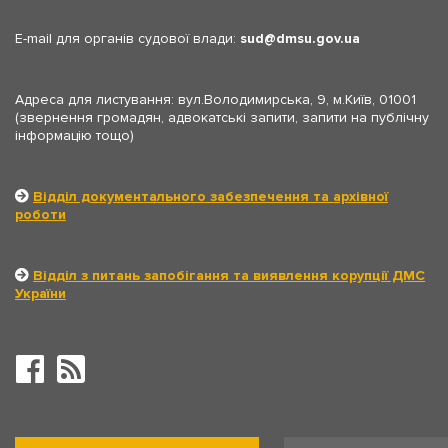
E-mail для органів судової влади:
sud
dmsu.gov.ua
Адреса для листування: вул.Володимирська, 9, м.Київ, 01001
(звернення громадян, адвокатські запити, запити на публічну
інформацію тощо)
Відділ документального забезпечення та архівної
роботи
Відділ з питань запобігання та виявлення корупції ДМС
України