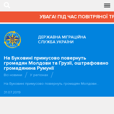
УВАГА! ПІД ЧАС ПОВІТРЯНОЇ Т
ДЕРЖАВНА МІГРАЦІЙНА
СЛУЖБА УКРАЇНИ
На Буковині примусово повернуть
громадян Молдови та Грузії, оштрафовано
громадянина Румунії
Всі новини
У регіонах
На Буковині примусово повернуть громадян Молдови…
31.07.2019