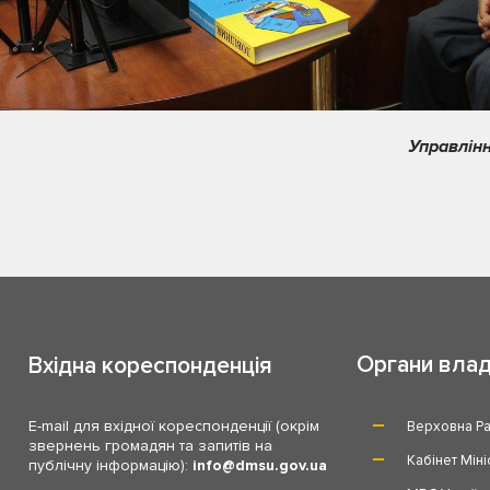
Управлінн
Органи вла
Вхідна кореспонденція
E-mail для вхідної кореспонденції (окрім
Верховна Ра
звернень громадян та запитів на
Кабінет Міні
публічну інформацію):
info
dmsu.gov.ua