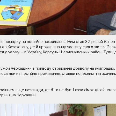
посвідку на постійне проживання. Ним став 82-річний Євген І
ав до Казахстану, де й прожив значну частину свого життя. Зва
ся додому – в Україну, Корсунь-Шевченківський район. Туди, д
лужби Черкащини з приводу отримання дозволу на імміграцію,
освідки на постійне проживання, ставши почесним півтисячн
аїнцем – це назавжди, де б ти не був. І хоча сімох дітей чоло
оріння на Черкащині.