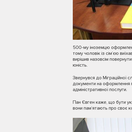
500-му іноземцю оформлено 
тому чоловік із сім’єю виїх
вирішив назовсім повернути
юність.
Звернувся до Міграційної с
документи на оформлення п
адміністративної послуги.
Пан Євген каже, що бути укр
вони пам’ятають про своє к