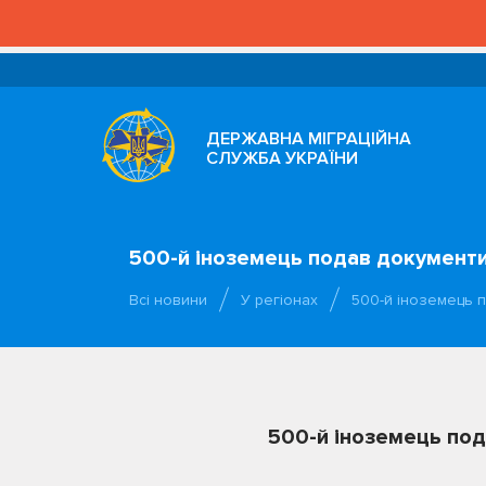
ДЕРЖАВНА МІГРАЦІЙНА
СЛУЖБА УКРАЇНИ
500-й іноземець подав документ
Всі новини
У регіонах
500-й іноземець 
500-й іноземець по