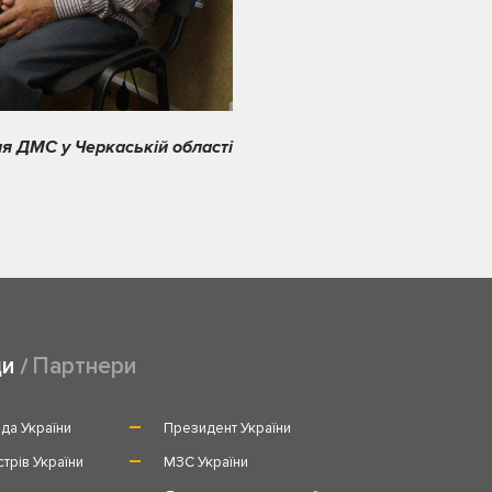
я ДМС у Черкаській області
ди
Партнери
да України
Президент України
стрів України
МЗС України