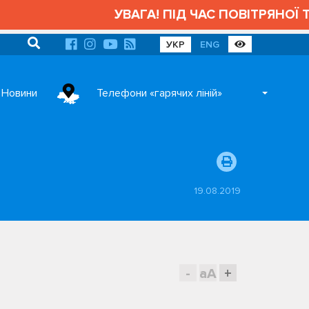
УВАГА! ПІД ЧАС ПОВІТРЯНОЇ ТРИВ
УКР
ENG
Новини
Телефони «гарячих ліній»
19.08.2019
-
aA
+