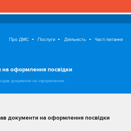
Про ДМС
Послуги
Діяльність
Часті питання
и на оформлення посвідки
подав документи на оформлення…
дав документи на оформлення посвідки