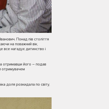
ванович. Понад пів століття
жаючи на поважний вік,
е все нагадує дитинство і
 а отримавши його – подав
им отримувачем
віка доля розкидала по світу,