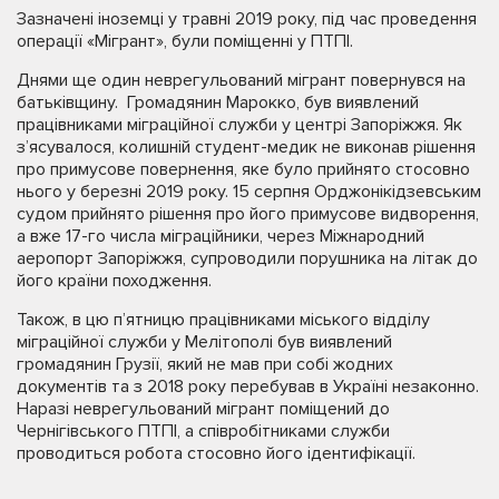
Зазначені іноземці у травні 2019 року, під час проведення
операції «Мігрант», були поміщенні у ПТПІ.
Днями ще один неврегульований мігрант повернувся на
батьківщину. Громадянин Марокко, був виявлений
працівниками міграційної служби у центрі Запоріжжя. Як
з’ясувалося, колишній студент-медик не виконав рішення
про примусове повернення, яке було прийнято стосовно
нього у березні 2019 року. 15 серпня Орджонікідзевським
судом прийнято рішення про його примусове видворення,
а вже 17-го числа міграційники, через Міжнародний
аеропорт Запоріжжя, супроводили порушника на літак до
його країни походження.
Також, в цю п’ятницю працівниками міського відділу
міграційної служби у Мелітополі був виявлений
громадянин Грузії, який не мав при собі жодних
документів та з 2018 року перебував в Україні незаконно.
Наразі неврегульований мігрант поміщений до
Чернігівського ПТПІ, а співробітниками служби
проводиться робота стосовно його ідентифікації.