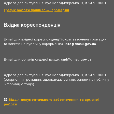
Адреса для листування: вул.Володимирська, 9, м.Київ, 01001
Графік роботи приймальні громадян
Вхідна кореспонденція
E-mail для вхідної кореспонденції (окрім звернень громадян
та запитів на публічну інформацію):
info
dmsu.gov.ua
E-mail для органів судової влади:
sud
dmsu.gov.ua
Адреса для листування: вул.Володимирська, 9, м.Київ, 01001
(звернення громадян, адвокатські запити, запити на публічну
інформацію тощо)
Відділ документального забезпечення та архівної
роботи