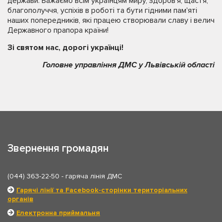
держави. Бажаємо всім українцям миру, здоров'я, щастя,
благополуччя, успіхів в роботі та бути гідними пам'яті
наших попередників, які працею створювали славу і велич
Державного прапора країни!
Зі святом нас, дорогі українці!
Головне управління ДМС у Львівській області
Звернення громадян
(044) 363-22-50
- гаряча лінія ДМС
Гарячі лінії та Facebook-сторінки територіальних
органів
Електронна приймальня