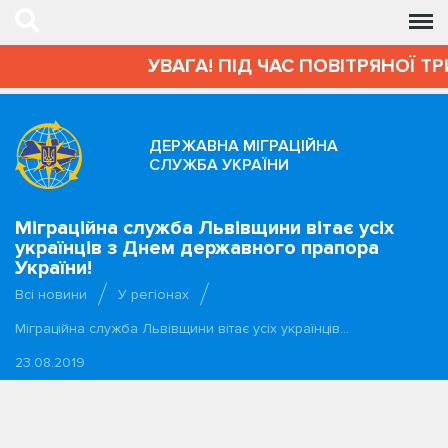
УВАГА! ПІД ЧАС ПОВІТРЯНОЇ Т
ДЕРЖАВНА МІГРАЦІЙНА
СЛУЖБА УКРАЇНИ
Міграційна служба Львівщини вітає усіх
українців з Днем державного прапора
України!
Всі новини
У регіонах
Міграційна служба Львівщини вітає усіх українців…
23.08.2019