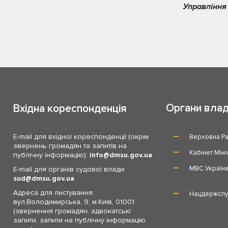
Управління
Органи вла
Вхідна кореспонденція
E-mail для вхідної кореспонденції (окрім
Верховна Ра
звернень громадян та запитів на
Кабінет Міні
публічну інформацію):
info
dmsu.gov.ua
МВС Україн
E-mail для органів судової влади:
sud
dmsu.gov.ua
Адреса для листування:
Нацдержслу
вул.Володимирська, 9, м.Київ, 01001
(звернення громадян, адвокатські
запити, запити на публічну інформацію