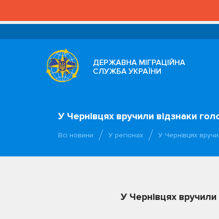
ДЕРЖАВНА МІГРАЦІЙНА
СЛУЖБА УКРАЇНИ
У Чернівцях вручили відзнаки гол
Всі новини
У регіонах
У Чернівцях вруч
У Чернівцях вручили