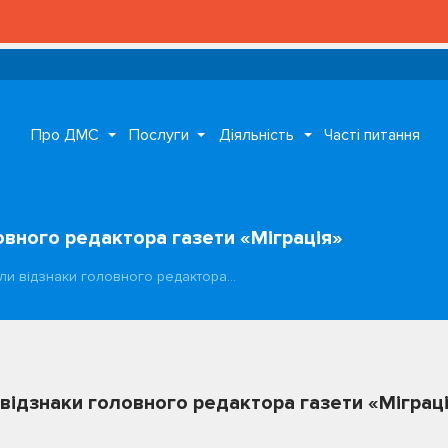
Про ДМС
Послуги
Діяльність
Часті питання
овного редактора газети «Міграція»
или відзнаки головного редактора…
 відзнаки головного редактора газети «Міграц