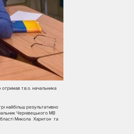
отримав т.в.о. начальника
отрі найбільш результативно
чальник Чернівецького МВ
 області Микола Харитон та