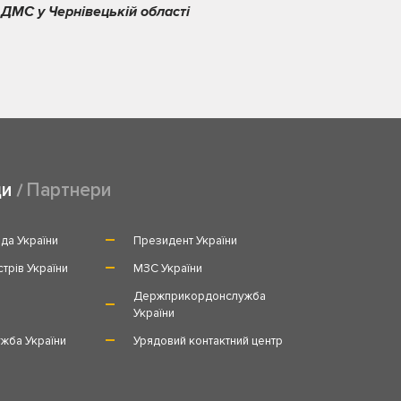
 ДМС у Чернівецькій області
ди
Партнери
да України
Президент України
стрів України
МЗС України
и
Держприкордонслужба
України
жба України
Урядовий контактний центр