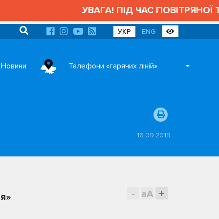
УВАГА! ПІД ЧАС ПОВІТРЯНОЇ ТР
УКР
ENG
Новини
Телефони «гарячих ліній»
16.09.2019
-
aA
+
ія»