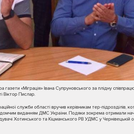
 газети «Міграція» Івана Супруновського за плідну співпрацю 
і Віктор Пислар.
граційної служби області вручив керівникам тер-підрозділів, к
ідомчим виданням ДМС України. Подяки зокрема отримали на
ідувачі Хотинського та Кіцманського РВ УДМС у Чернівецькій