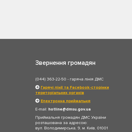
Звернення громадян
(044) 363-22-50
- гаряча лінія ДМС
Гарячі лінії та Facebook-сторінки
територіальних органів
Електронна приймальня
E-mail:
hotline
dmsu.gov.ua
Приймальня громадян ДМС України
розташована за адресою:
вул. Володимирська, 9, м. Київ, 01001