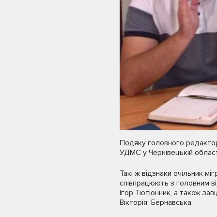
Подяку головного редактора
УДМС у Чернівецькій област
Такі ж відзнаки очільник мі
співпрацюють з головним в
Ігор Тютюнник, а також зав
Вікторія Бернавська.