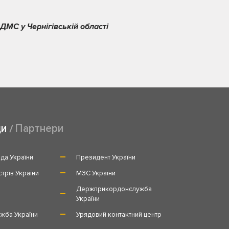
ДМС у Чернігівській області
ди
Партнери
да України
Президент України
стрів України
МЗС України
и
Держприкордонслужба
України
жба України
Урядовий контактний центр