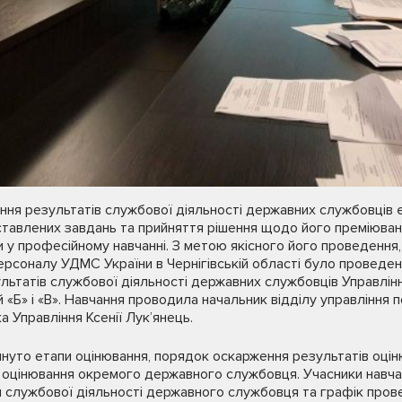
ння
результатів службової діяльності державних службовців є
авлених завдань та прийняття рішення щодо його преміюван
и у професійному навчанні. З метою якісного його проведення
персоналу УДМС України в Чернігівській області було проведе
ьтатів службової діяльності державних службовців Управлінн
 «Б» і «В». Навчання проводила начальник відділу управління
 Управління Ксенії Лук’янець.
януто етапи оцінювання, порядок оскарження результатів оцін
 оцінювання окремого державного службовця. Учасники навча
 службової діяльності державного службовця та графік прове