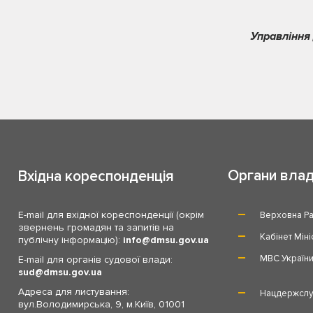
Управління 
Органи вла
Вхідна кореспонденція
E-mail для вхідної кореспонденції (окрім
Верховна Ра
звернень громадян та запитів на
Кабінет Міні
публічну інформацію):
info
dmsu.gov.ua
МВС Україн
E-mail для органів судової влади:
sud
dmsu.gov.ua
Адреса для листування:
Нацдержслу
вул.Володимирська, 9, м.Київ, 01001