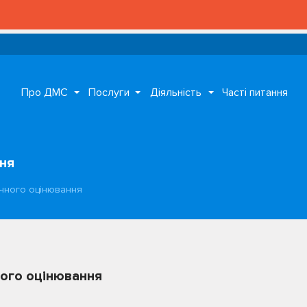
Про ДМС
Послуги
Діяльність
Часті питання
ня
ічного оцінювання
ного оцінювання