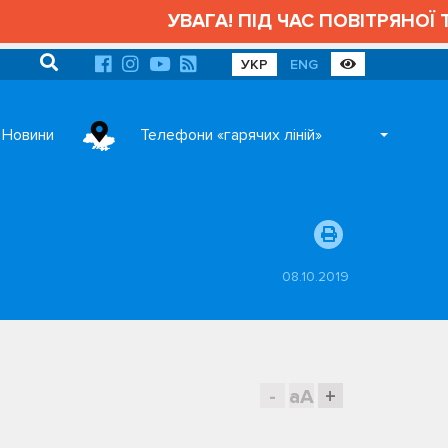
УВАГА! ПІД ЧАС ПОВІТРЯНОЇ ТР
УКР
ENG
Новини
Телефони «гарячих ліній»
08.10.2019
-
aA
+