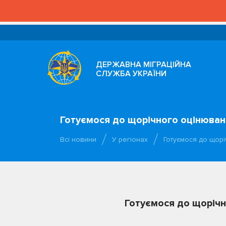
ДЕРЖАВНА МІГРАЦІЙНА
СЛУЖБА УКРАЇНИ
Готуємося до щорічного оцінюван
Всі новини
У регіонах
Готуємося до щор
Готуємося до щоріч