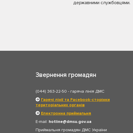
державними службовцями.
Звернення громадян
(044) 363-22-50
- гаряча лінія ДМС
Гарячі лінії та Facebook-сторінки
територіальних органів
Електронна приймальня
E-mail:
hotline
dmsu.gov.ua
Приймальня громадян ДМС України