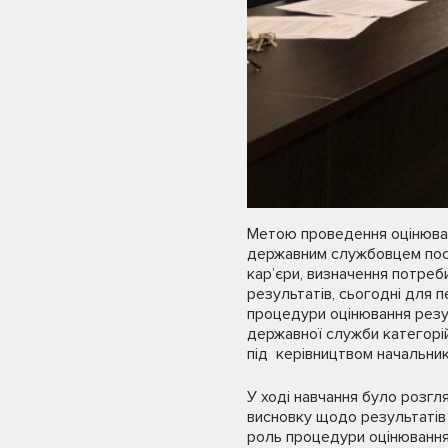
Метою проведення оцінюва
державним службовцем пост
кар’єри, визначення потреб
результатів, сьогодні для 
процедури оцінювання резул
державної служби категорій
під керівництвом начальника
У ході навчання було розгл
висновку щодо результатів
роль процедури оцінювання