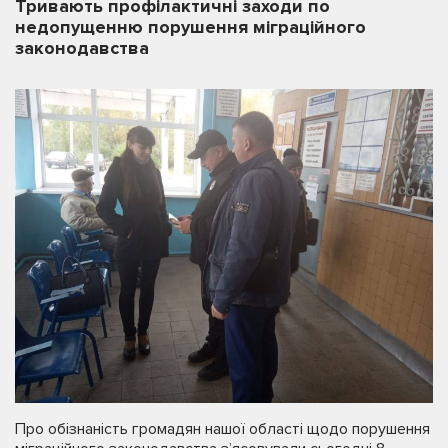
Тривають профілактичні заходи по
недопущенню порушення міграційного
законодавства
Про обізнаність громадян нашої області щодо порушення