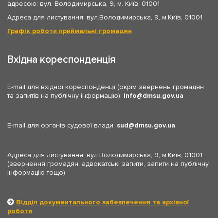
адресою: вул. Володимирська, 9, м. Київ, 01001
Адреса для листування: вул.Володимирська, 9, м.Київ, 01001
Графік роботи приймальні громадян
Вхідна кореспонденція
E-mail для вхідної кореспонденції (окрім звернень громадян
та запитів на публічну інформацію):
info
dmsu.gov.ua
E-mail для органів судової влади:
sud
dmsu.gov.ua
Адреса для листування: вул.Володимирська, 9, м.Київ, 01001
(звернення громадян, адвокатські запити, запити на публічну
інформацію тощо)
Відділ документального забезпечення та архівної
роботи