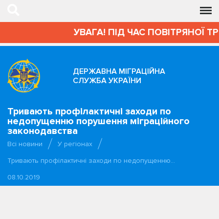
УВАГА! ПІД ЧАС ПОВІТРЯНОЇ Т
ДЕРЖАВНА МІГРАЦІЙНА
СЛУЖБА УКРАЇНИ
Тривають профілактичні заходи по
недопущенню порушення міграційного
законодавства
Всі новини
У регіонах
Тривають профілактичні заходи по недопущенню…
08.10.2019