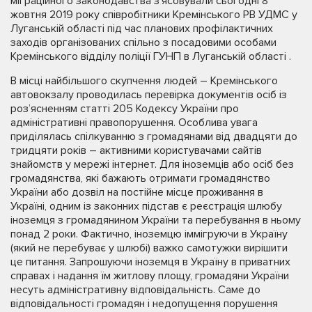
міграційного законодавства з’ясовували сьогодні 8
жовтня 2019 року співробітники Кремінського РВ УДМС у
Луганській області під час планових профілактичних
заходів організованих cпільно з посадовими особами
Кремінського відділу поліції ГУНП в Луганській області .
В місці найбільшого скупчення людей – Кремінського
автовокзалу проводилась перевірка документів осіб із
роз’ясненням статті 205 Кодексу України про
адміністративні правопорушення. Особлива увага
приділялась спілкуванню з громадянами від двадцяти до
тридцяти років – активними користувачами сайтів
знайомств у мережі інтернет. Для іноземців або осіб без
громадянства, які бажають отримати громадянство
України або дозвіл на постійне місце проживання в
Україні, одним із законних підстав є реєстрація шлюбу
іноземця з громадянином України та перебування в ньому
понад 2 роки. Фактично, іноземцю іммігруючи в Україну
(який не перебуває у шлюбі) важко самотужки вирішити
це питання. Запрошуючи іноземця в Україну в приватних
справах і надання їм житлову площу, громадяни України
несуть адміністративну відповідальність. Саме до
відповідальності громадян і недопущення порушення