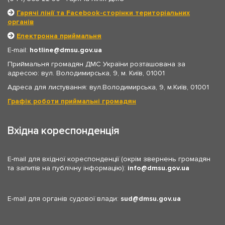
Гарячі лінії та Facebook-сторінки територіальних
органів
Електронна приймальня
E-mail:
hotline
dmsu.gov.ua
Приймальня громадян ДМС України розташована за
адресою: вул. Володимирська, 9, м. Київ, 01001
Адреса для листування: вул.Володимирська, 9, м.Київ, 01001
Графік роботи приймальні громадян
Вхідна кореспонденція
E-mail для вхідної кореспонденції (окрім звернень громадян
та запитів на публічну інформацію):
info
dmsu.gov.ua
E-mail для органів судової влади:
sud
dmsu.gov.ua